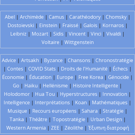
Abel
|
Archimède
|
Camus
|
Carathéodory
|
Chomsky
|
Dostoïevski
|
Einstein
|
Fraïssé
|
Galois
|
Kornaros
|
Leibniz
|
Mozart
|
Sidis
|
Vincent
|
Vinci
|
Vivaldi
|
Voltaire
|
Wittgenstein
Advice
|
Artsakh
|
Byzance
|
Chansons
|
Chronostratégie
|
Contes
|
COVID Stats
|
Droits de l'Humanité
|
Échecs
|
Économie
|
Éducation
|
Europe
|
Free Korea
|
Génocide
|
Go
|
Haïku
|
Hellénisme
|
Histoire Intelligente
|
Holodomor
|
Hua Tou
|
Hyperstructures
|
Innovation
|
Intelligence
|
Interprétations
|
Koan
|
Mathématiques
|
Musique
|
Recours européens
|
Sahara
|
Stratégie
|
Tanka
|
Théâtre
|
Topostratégie
|
Urban Design
|
Western Armenia
|
ZEE
|
Zéolithe
|
Έξυπνη διατροφή