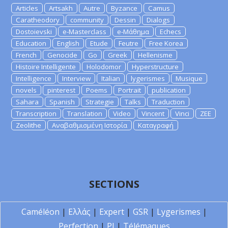
Articles
Artsakh
Autre
Byzance
Camus
Caratheodory
community
Dessin
Dialogs
Dostoievski
e-Masterclass
e-Μάθημα
Echecs
Education
English
Etude
Feutre
Free Korea
French
Genocide
Go
Greek
Hellenisme
Histoire Intelligente
Holodomor
Hyperstructure
Intelligence
Interview
Italian
lygerismes
Musique
novels
pinterest
Poems
Portrait
publication
Sahara
Spanish
Strategie
Talks
Traduction
Transcription
Translation
Video
Vincent
Vinci
ZEE
Zeolithe
Αναβαθμισμένη Ιστορία
Καταγραφή
SECTIONS
Caméléon
|
Ελλάς
|
Expert
|
GSR
|
Lygerismes
|
Perfection
|
PI
|
Télémaques