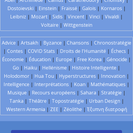
Abel
|
Archimède
|
Camus
|
Carathéodory
|
Chomsky
|
Dostoïevski
|
Einstein
|
Fraïssé
|
Galois
|
Kornaros
|
Leibniz
|
Mozart
|
Sidis
|
Vincent
|
Vinci
|
Vivaldi
|
Voltaire
|
Wittgenstein
Advice
|
Artsakh
|
Byzance
|
Chansons
|
Chronostratégie
|
Contes
|
COVID Stats
|
Droits de l'Humanité
|
Échecs
|
Économie
|
Éducation
|
Europe
|
Free Korea
|
Génocide
|
Go
|
Haïku
|
Hellénisme
|
Histoire Intelligente
|
Holodomor
|
Hua Tou
|
Hyperstructures
|
Innovation
|
Intelligence
|
Interprétations
|
Koan
|
Mathématiques
|
Musique
|
Recours européens
|
Sahara
|
Stratégie
|
Tanka
|
Théâtre
|
Topostratégie
|
Urban Design
|
Western Armenia
|
ZEE
|
Zéolithe
|
Έξυπνη διατροφή