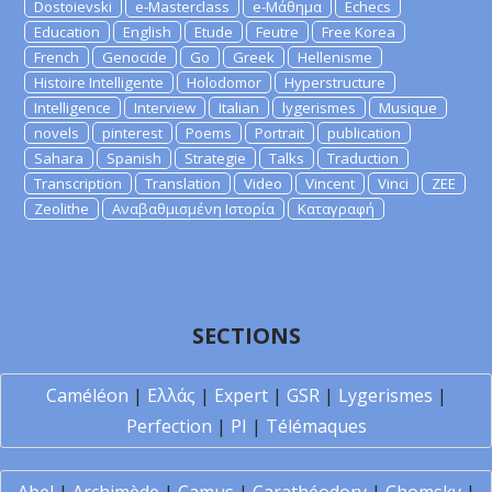
Dostoievski
e-Masterclass
e-Μάθημα
Echecs
Education
English
Etude
Feutre
Free Korea
French
Genocide
Go
Greek
Hellenisme
Histoire Intelligente
Holodomor
Hyperstructure
Intelligence
Interview
Italian
lygerismes
Musique
novels
pinterest
Poems
Portrait
publication
Sahara
Spanish
Strategie
Talks
Traduction
Transcription
Translation
Video
Vincent
Vinci
ZEE
Zeolithe
Αναβαθμισμένη Ιστορία
Καταγραφή
SECTIONS
Caméléon
|
Ελλάς
|
Expert
|
GSR
|
Lygerismes
|
Perfection
|
PI
|
Télémaques