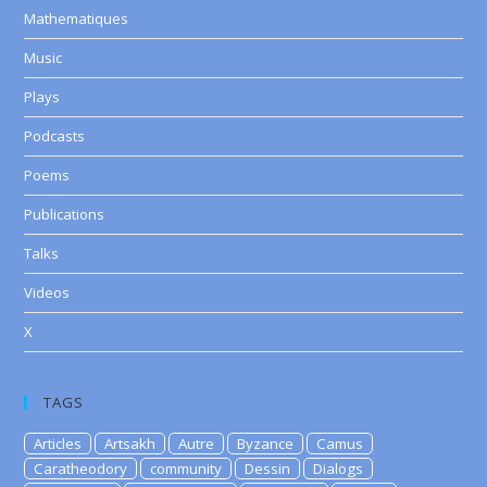
Mathematiques
Music
Plays
Podcasts
Poems
Publications
Talks
Videos
X
TAGS
Articles
Artsakh
Autre
Byzance
Camus
Caratheodory
community
Dessin
Dialogs