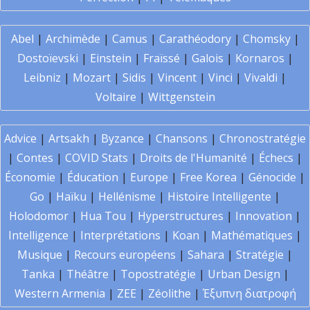
Abel
|
Archimède
|
Camus
|
Carathéodory
|
Chomsky
|
Dostoïevski
|
Einstein
|
Fraïssé
|
Galois
|
Kornaros
|
Leibniz
|
Mozart
|
Sidis
|
Vincent
|
Vinci
|
Vivaldi
|
Voltaire
|
Wittgenstein
Advice
|
Artsakh
|
Byzance
|
Chansons
|
Chronostratégie
|
Contes
|
COVID Stats
|
Droits de l'Humanité
|
Échecs
|
Économie
|
Éducation
|
Europe
|
Free Korea
|
Génocide
|
Go
|
Haïku
|
Hellénisme
|
Histoire Intelligente
|
Holodomor
|
Hua Tou
|
Hyperstructures
|
Innovation
|
Intelligence
|
Interprétations
|
Koan
|
Mathématiques
|
Musique
|
Recours européens
|
Sahara
|
Stratégie
|
Tanka
|
Théâtre
|
Topostratégie
|
Urban Design
|
Western Armenia
|
ZEE
|
Zéolithe
|
Έξυπνη διατροφή