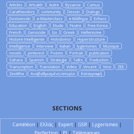
Articles
Artsakh
Autre
Byzance
Camus
Caratheodory
community
Dessin
Dialogs
Dostoievski
e-Masterclass
e-Μάθημα
Echecs
Education
English
Etude
Feutre
Free Korea
French
Genocide
Go
Greek
Hellenisme
Histoire Intelligente
Holodomor
Hyperstructure
Intelligence
Interview
Italian
lygerismes
Musique
novels
pinterest
Poems
Portrait
publication
Sahara
Spanish
Strategie
Talks
Traduction
Transcription
Translation
Video
Vincent
Vinci
ZEE
Zeolithe
Αναβαθμισμένη Ιστορία
Καταγραφή
SECTIONS
Caméléon
|
Ελλάς
|
Expert
|
GSR
|
Lygerismes
|
Perfection
|
PI
|
Télémaques