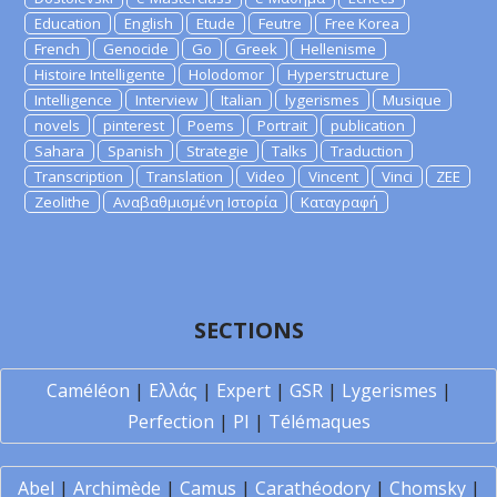
Education
English
Etude
Feutre
Free Korea
French
Genocide
Go
Greek
Hellenisme
Histoire Intelligente
Holodomor
Hyperstructure
Intelligence
Interview
Italian
lygerismes
Musique
novels
pinterest
Poems
Portrait
publication
Sahara
Spanish
Strategie
Talks
Traduction
Transcription
Translation
Video
Vincent
Vinci
ZEE
Zeolithe
Αναβαθμισμένη Ιστορία
Καταγραφή
SECTIONS
Caméléon
|
Ελλάς
|
Expert
|
GSR
|
Lygerismes
|
Perfection
|
PI
|
Télémaques
Abel
|
Archimède
|
Camus
|
Carathéodory
|
Chomsky
|