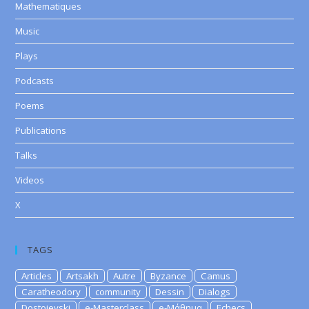
Mathematiques
Music
Plays
Podcasts
Poems
Publications
Talks
Videos
X
TAGS
Articles
Artsakh
Autre
Byzance
Camus
Caratheodory
community
Dessin
Dialogs
Dostoievski
e-Masterclass
e-Μάθημα
Echecs