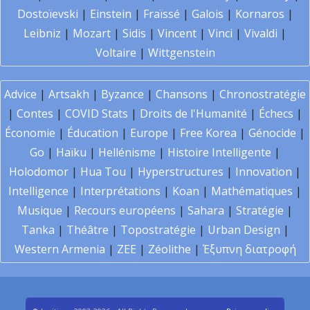
Dostoïevski
|
Einstein
|
Fraïssé
|
Galois
|
Kornaros
|
Leibniz
|
Mozart
|
Sidis
|
Vincent
|
Vinci
|
Vivaldi
|
Voltaire
|
Wittgenstein
Advice
|
Artsakh
|
Byzance
|
Chansons
|
Chronostratégie
|
Contes
|
COVID Stats
|
Droits de l'Humanité
|
Échecs
|
Économie
|
Éducation
|
Europe
|
Free Korea
|
Génocide
|
Go
|
Haïku
|
Hellénisme
|
Histoire Intelligente
|
Holodomor
|
Hua Tou
|
Hyperstructures
|
Innovation
|
Intelligence
|
Interprétations
|
Koan
|
Mathématiques
|
Musique
|
Recours européens
|
Sahara
|
Stratégie
|
Tanka
|
Théâtre
|
Topostratégie
|
Urban Design
|
Western Armenia
|
ZEE
|
Zéolithe
|
Έξυπνη διατροφή