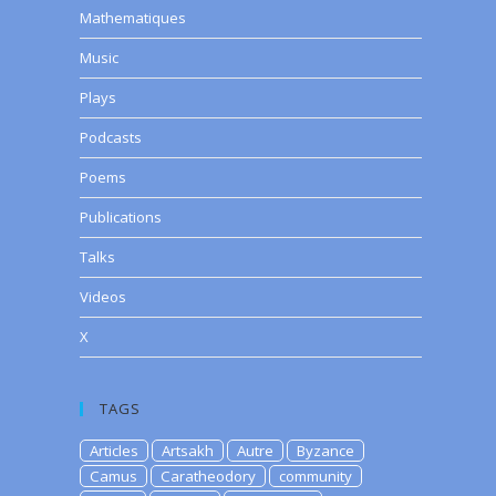
Mathematiques
Music
Plays
Podcasts
Poems
Publications
Talks
Videos
X
TAGS
Articles
Artsakh
Autre
Byzance
Camus
Caratheodory
community