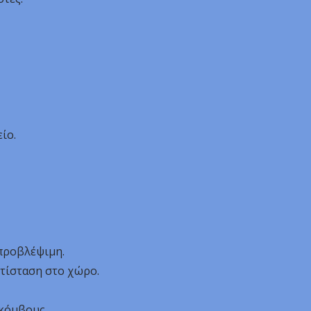
ίο.
 προβλέψιμη.
τίσταση στο χώρο.
 κόμβους.