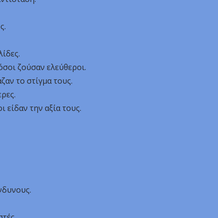
ς.
λίδες.
όσοι ζούσαν ελεύθεροι.
ζαν το στίγμα τους.
ρες.
 είδαν την αξία τους.
νδυνους.
στές.