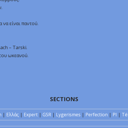
ν.
 να είναι παντού.
ch – Tarski.
του ωκεανού.
SECTIONS
n
|
Ελλάς
|
Expert
|
GSR
|
Lygerismes
|
Perfection
|
PI
|
Té