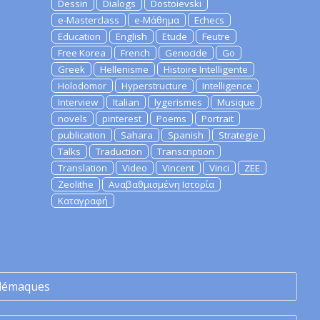
Dessin
Dialogs
Dostoievski
e-Masterclass
e-Μάθημα
Echecs
Education
English
Etude
Feutre
Free Korea
French
Genocide
Go
Greek
Hellenisme
Histoire Intelligente
Holodomor
Hyperstructure
Intelligence
Interview
Italian
lygerismes
Musique
novels
pinterest
Poems
Portrait
publication
Sahara
Spanish
Strategie
Talks
Traduction
Transcription
Translation
Video
Vincent
Vinci
ZEE
Zeolithe
Αναβαθμισμένη Ιστορία
Καταγραφή
lémaques