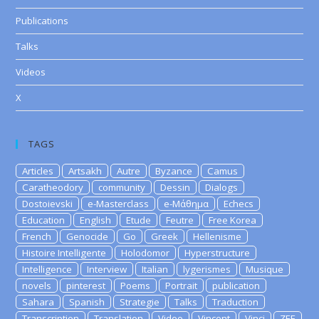
Publications
Talks
Videos
X
TAGS
Articles
Artsakh
Autre
Byzance
Camus
Caratheodory
community
Dessin
Dialogs
Dostoievski
e-Masterclass
e-Μάθημα
Echecs
Education
English
Etude
Feutre
Free Korea
French
Genocide
Go
Greek
Hellenisme
Histoire Intelligente
Holodomor
Hyperstructure
Intelligence
Interview
Italian
lygerismes
Musique
novels
pinterest
Poems
Portrait
publication
Sahara
Spanish
Strategie
Talks
Traduction
Transcription
Translation
Video
Vincent
Vinci
ZEE