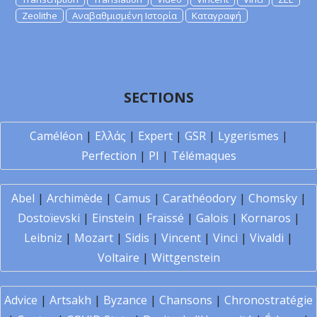
Zeolithe
Αναβαθμισμένη Ιστορία
Καταγραφή
SECTIONS
Caméléon
|
Ελλάς
|
Expert
|
GSR
|
Lygerismes
|
Perfection
|
PI
|
Télémaques
Abel
|
Archimède
|
Camus
|
Carathéodory
|
Chomsky
|
Dostoïevski
|
Einstein
|
Fraïssé
|
Galois
|
Kornaros
|
Leibniz
|
Mozart
|
Sidis
|
Vincent
|
Vinci
|
Vivaldi
|
Voltaire
|
Wittgenstein
Advice
|
Artsakh
|
Byzance
|
Chansons
|
Chronostratégie