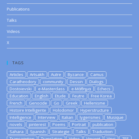
Publications
Talks
Videos
X
TAGS
Articles
Artsakh
Autre
Byzance
Camus
Caratheodory
community
Dessin
Dialogs
Dostoievski
e-Masterclass
e-Μάθημα
Echecs
Education
English
Etude
Feutre
Free Korea
French
Genocide
Go
Greek
Hellenisme
Histoire Intelligente
Holodomor
Hyperstructure
Intelligence
Interview
Italian
lygerismes
Musique
novels
pinterest
Poems
Portrait
publication
Sahara
Spanish
Strategie
Talks
Traduction
Transcription
Translation
Video
Vincent
Vinci
ZEE