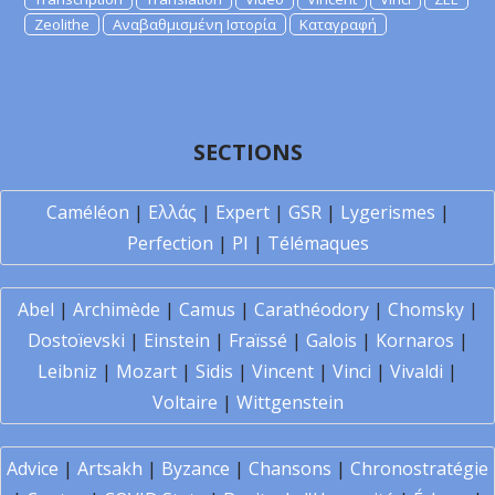
Zeolithe
Αναβαθμισμένη Ιστορία
Καταγραφή
SECTIONS
Caméléon
|
Ελλάς
|
Expert
|
GSR
|
Lygerismes
|
Perfection
|
PI
|
Télémaques
Abel
|
Archimède
|
Camus
|
Carathéodory
|
Chomsky
|
Dostoïevski
|
Einstein
|
Fraïssé
|
Galois
|
Kornaros
|
Leibniz
|
Mozart
|
Sidis
|
Vincent
|
Vinci
|
Vivaldi
|
Voltaire
|
Wittgenstein
Advice
|
Artsakh
|
Byzance
|
Chansons
|
Chronostratégie