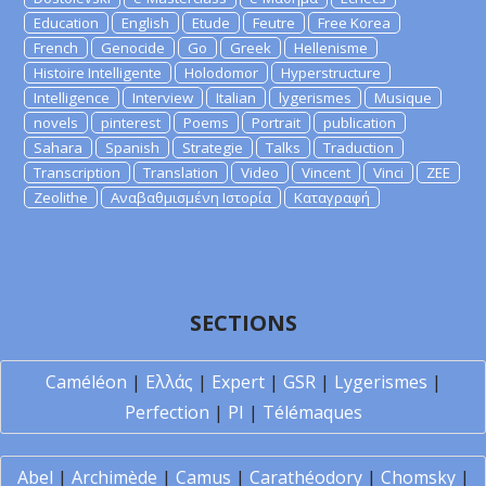
Education
English
Etude
Feutre
Free Korea
French
Genocide
Go
Greek
Hellenisme
Histoire Intelligente
Holodomor
Hyperstructure
Intelligence
Interview
Italian
lygerismes
Musique
novels
pinterest
Poems
Portrait
publication
Sahara
Spanish
Strategie
Talks
Traduction
Transcription
Translation
Video
Vincent
Vinci
ZEE
Zeolithe
Αναβαθμισμένη Ιστορία
Καταγραφή
SECTIONS
Caméléon
|
Ελλάς
|
Expert
|
GSR
|
Lygerismes
|
Perfection
|
PI
|
Télémaques
Abel
|
Archimède
|
Camus
|
Carathéodory
|
Chomsky
|