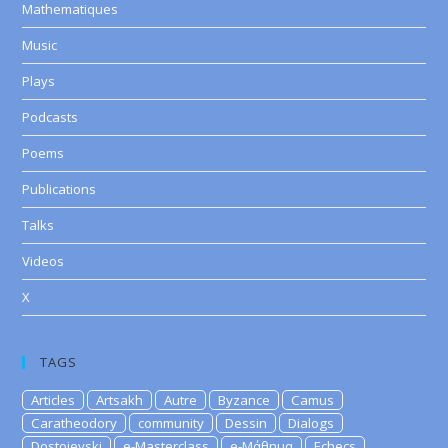
Mathematiques
Music
Plays
Podcasts
Poems
Publications
Talks
Videos
X
TAGS
Articles
Artsakh
Autre
Byzance
Camus
Caratheodory
community
Dessin
Dialogs
Dostoievski
e-Masterclass
e-Μάθημα
Echecs