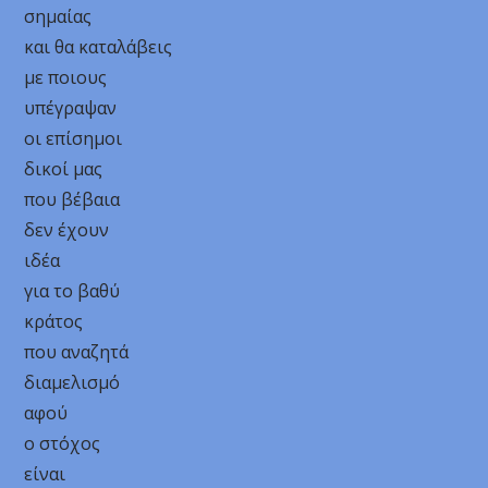
σημαίας
και θα καταλάβεις
με ποιους
υπέγραψαν
οι επίσημοι
δικοί μας
που βέβαια
δεν έχουν
ιδέα
για το βαθύ
κράτος
που αναζητά
διαμελισμό
αφού
ο στόχος
είναι