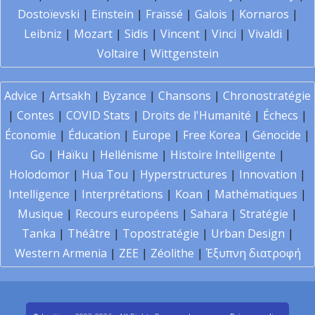
Dostoïevski
|
Einstein
|
Fraïssé
|
Galois
|
Kornaros
|
Leibniz
|
Mozart
|
Sidis
|
Vincent
|
Vinci
|
Vivaldi
|
Voltaire
|
Wittgenstein
Advice
|
Artsakh
|
Byzance
|
Chansons
|
Chronostratégie
|
Contes
|
COVID Stats
|
Droits de l'Humanité
|
Échecs
|
Économie
|
Éducation
|
Europe
|
Free Korea
|
Génocide
|
Go
|
Haïku
|
Hellénisme
|
Histoire Intelligente
|
Holodomor
|
Hua Tou
|
Hyperstructures
|
Innovation
|
Intelligence
|
Interprétations
|
Koan
|
Mathématiques
|
Musique
|
Recours européens
|
Sahara
|
Stratégie
|
Tanka
|
Théâtre
|
Topostratégie
|
Urban Design
|
Western Armenia
|
ZEE
|
Zéolithe
|
Έξυπνη διατροφή