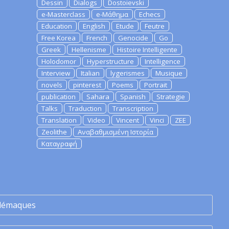
Dessin
Dialogs
Dostoievski
e-Masterclass
e-Μάθημα
Echecs
Education
English
Etude
Feutre
Free Korea
French
Genocide
Go
Greek
Hellenisme
Histoire Intelligente
Holodomor
Hyperstructure
Intelligence
Interview
Italian
lygerismes
Musique
novels
pinterest
Poems
Portrait
publication
Sahara
Spanish
Strategie
Talks
Traduction
Transcription
Translation
Video
Vincent
Vinci
ZEE
Zeolithe
Αναβαθμισμένη Ιστορία
Καταγραφή
lémaques