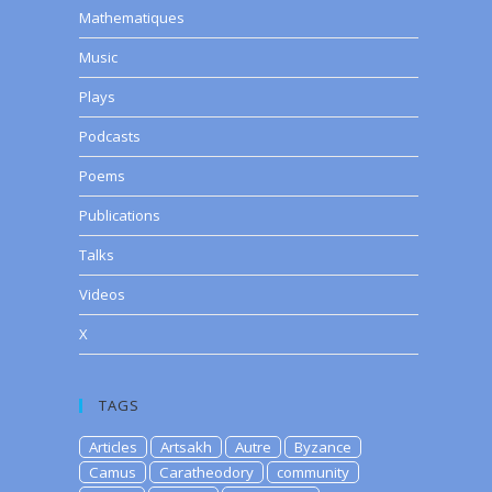
Mathematiques
Music
Plays
Podcasts
Poems
Publications
Talks
Videos
X
TAGS
Articles
Artsakh
Autre
Byzance
Camus
Caratheodory
community