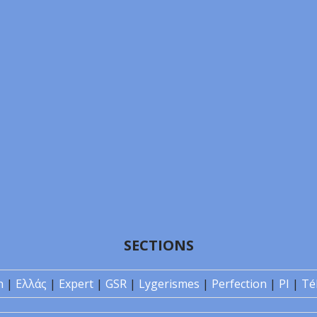
SECTIONS
n
|
Ελλάς
|
Expert
|
GSR
|
Lygerismes
|
Perfection
|
PI
|
Té