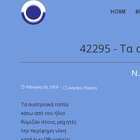
HOME
B
42295 - Τα
Ν.
February 26, 2019
Articles
/
Poems
Τα αυστριακά τοπία
κάτω από τον ήλιο
θύμιζαν στους μαχητές
την περίφημη νίκη
κατά των Οθωμανών