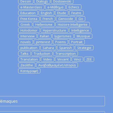
Dessin
Dialogs
Dostoievski
e-Masterclass
e-Μάθημα
Echecs
Education
English
Etude
Feutre
Free Korea
French
Genocide
Go
Greek
Hellenisme
Histoire Intelligente
Holodomor
Hyperstructure
Intelligence
Interview
Italian
lygerismes
Musique
novels
pinterest
Poems
Portrait
publication
Sahara
Spanish
Strategie
Talks
Traduction
Transcription
Translation
Video
Vincent
Vinci
ZEE
Zeolithe
Αναβαθμισμένη Ιστορία
Καταγραφή
lémaques