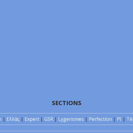
SECTIONS
n
|
Ελλάς
|
Expert
|
GSR
|
Lygerismes
|
Perfection
|
PI
|
Té