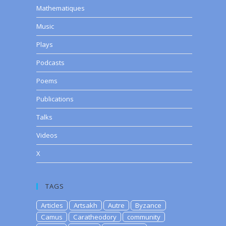
Mathematiques
Music
Plays
Podcasts
Poems
Publications
Talks
Videos
X
TAGS
Articles
Artsakh
Autre
Byzance
Camus
Caratheodory
community