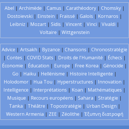
Abel
|
Archimède
|
Camus
|
Carathéodory
|
Chomsky
|
Dostoïevski
|
Einstein
|
Fraïssé
|
Galois
|
Kornaros
|
Leibniz
|
Mozart
|
Sidis
|
Vincent
|
Vinci
|
Vivaldi
|
Voltaire
|
Wittgenstein
Advice
|
Artsakh
|
Byzance
|
Chansons
|
Chronostratégie
|
Contes
|
COVID Stats
|
Droits de l'Humanité
|
Échecs
|
Économie
|
Éducation
|
Europe
|
Free Korea
|
Génocide
|
Go
|
Haïku
|
Hellénisme
|
Histoire Intelligente
|
Holodomor
|
Hua Tou
|
Hyperstructures
|
Innovation
|
Intelligence
|
Interprétations
|
Koan
|
Mathématiques
|
Musique
|
Recours européens
|
Sahara
|
Stratégie
|
Tanka
|
Théâtre
|
Topostratégie
|
Urban Design
|
Western Armenia
|
ZEE
|
Zéolithe
|
Έξυπνη διατροφή