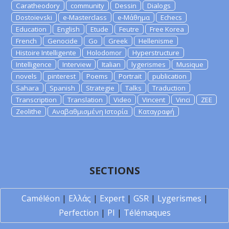
Caratheodory
community
Dessin
Dialogs
Dostoievski
e-Masterclass
e-Μάθημα
Echecs
Education
English
Etude
Feutre
Free Korea
French
Genocide
Go
Greek
Hellenisme
Histoire Intelligente
Holodomor
Hyperstructure
Intelligence
Interview
Italian
lygerismes
Musique
novels
pinterest
Poems
Portrait
publication
Sahara
Spanish
Strategie
Talks
Traduction
Transcription
Translation
Video
Vincent
Vinci
ZEE
Zeolithe
Αναβαθμισμένη Ιστορία
Καταγραφή
SECTIONS
Caméléon
|
Ελλάς
|
Expert
|
GSR
|
Lygerismes
|
Perfection
|
PI
|
Télémaques