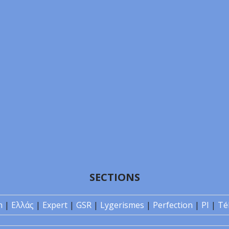
SECTIONS
n
|
Ελλάς
|
Expert
|
GSR
|
Lygerismes
|
Perfection
|
PI
|
Té