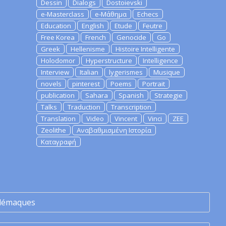
Dessin
Dialogs
Dostoievski
e-Masterclass
e-Μάθημα
Echecs
Education
English
Etude
Feutre
Free Korea
French
Genocide
Go
Greek
Hellenisme
Histoire Intelligente
Holodomor
Hyperstructure
Intelligence
Interview
Italian
lygerismes
Musique
novels
pinterest
Poems
Portrait
publication
Sahara
Spanish
Strategie
Talks
Traduction
Transcription
Translation
Video
Vincent
Vinci
ZEE
Zeolithe
Αναβαθμισμένη Ιστορία
Καταγραφή
lémaques