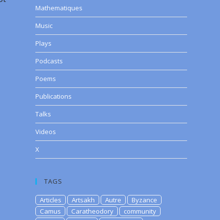
Mathematiques
Music
Plays
Podcasts
Poems
Publications
Talks
Videos
X
TAGS
Articles
Artsakh
Autre
Byzance
Camus
Caratheodory
community