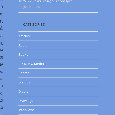
107639 - Για να ξέρεις αν κατάφερες
πό
August 6, 2026
α.
τι
CATEGORIES
ά.
Οι
Articles
η,
Audio
υν
Books
τε
αν
CDROM & Media
ν.
Contes
ο.
Dialogs
ου
Divers
ς.
ια
Drawings
ία
Interviews
σι