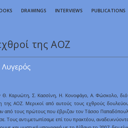
OOKS
DRAWINGS
INTERVIEWS
PUBLICATIONS
 εχθροί της ΑΟΖ
 Λυγερός
Θ. Καρυώτη, Σ. Κασσίνη, Η. Κονοφάγο, Α. Φώσκολο, διό
χη της ΑΟΖ. Μερικοί από αυτούς τους εχθρούς δουλεύο
ήταν από τους πρώτους που έβριζαν τον Τάσσο Παπαδόπου
ασε. Τους αντιμετωπίσαμε επί του πρακτέου, αναδεικνύοντ
νουμε και μυστική υπογραφή με το Λίβανο το 2007, δεν είν