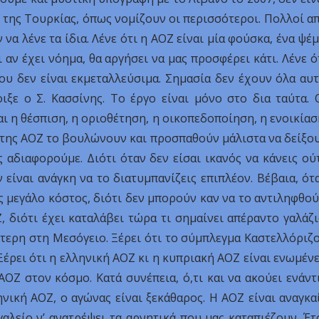
ί της Τουρκίας, όπως νομίζουν οι περισσότεροι. Πολλοί α
α λένε τα ίδια. Λένε ότι η ΑΟΖ είναι μία φούσκα, ένα ψέμ
 αν έχει νόημα, θα αργήσει να μας προσφέρει κάτι. Λένε ό
ου δεν είναι εκμεταλλεύσιμα. Σημασία δεν έχουν όλα αυτ
ξε ο Σ. Κασσίνης. Το έργο είναι μόνο στο δια ταύτα. 
αι η θέσπιση, η οριοθέτηση, η οικοπεδοποίηση, η ενοικίασ
ί της ΑΟΖ το βουλώνουν και προσπαθούν μάλιστα να δείξο
 αδιαφορούμε. Διότι όταν δεν είσαι ικανός να κάνεις ού
είναι ανάγκη να το διατυμπανίζεις επιπλέον. Βέβαια, ότ
ς μεγάλο κόστος, διότι δεν μπορούν καν να το αντιληφθού
 διότι έχει καταλάβει τώρα τι σημαίνει απέραντο γαλάζι
ύτερη στη Μεσόγειο. Ξέρει ότι το σύμπλεγμα Καστελλόριζ
έρει ότι η ελληνική ΑΟΖ κι η κυπριακή ΑΟΖ είναι ενωμένε
ΟΖ στον κόσμο. Κατά συνέπεια, ό,τι και να ακούει ενάντ
ική ΑΟΖ, ο αγώνας είναι ξεκάθαρος. Η ΑΟΖ είναι αναγκα
γαλείο ν’ ανατρέψει τα αρνητικά που μας καταπιέζουν. Έτ