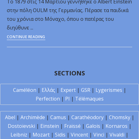
Το 1879 στις 14 Μαρτίου γεννήθηκε ο Albert Einstein
στις
στην πόλη OULM της Γερμανίας. Πέρασε τα παιδικά
επιστήμες
του χρόνια στο Μόναχο, όπου ο πατέρας του
διηύθυνε ...
4
CONTINUE READING
-
Η
συμβολή
του
SECTIONS
Αϊνστάιν
στις
Caméléon
|
Ελλάς
|
Expert
|
GSR
|
Lygerismes
|
επιστήμες
Perfection
|
PI
|
Télémaques
Abel
|
Archimède
|
Camus
|
Carathéodory
|
Chomsky
|
Dostoïevski
|
Einstein
|
Fraïssé
|
Galois
|
Kornaros
|
Leibniz
|
Mozart
|
Sidis
|
Vincent
|
Vinci
|
Vivaldi
|