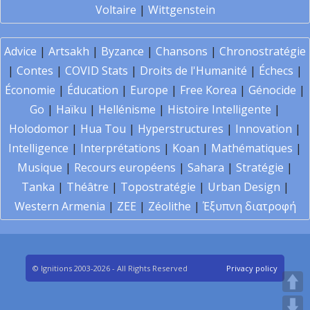
Voltaire
|
Wittgenstein
Advice
|
Artsakh
|
Byzance
|
Chansons
|
Chronostratégie
|
Contes
|
COVID Stats
|
Droits de l'Humanité
|
Échecs
|
Économie
|
Éducation
|
Europe
|
Free Korea
|
Génocide
|
Go
|
Haïku
|
Hellénisme
|
Histoire Intelligente
|
Holodomor
|
Hua Tou
|
Hyperstructures
|
Innovation
|
Intelligence
|
Interprétations
|
Koan
|
Mathématiques
|
Musique
|
Recours européens
|
Sahara
|
Stratégie
|
Tanka
|
Théâtre
|
Topostratégie
|
Urban Design
|
Western Armenia
|
ZEE
|
Zéolithe
|
Έξυπνη διατροφή
© Ignitions 2003-2026 - All Rights Reserved
Privacy policy