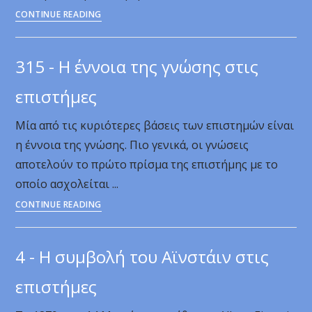
2761
CONTINUE READING
-
Ο
315 - Η έννοια της γνώσης στις
Ludwig
Otto
επιστήμες
Blumenthal
Μία από τις κυριότερες βάσεις των επιστημών είναι
στην
η έννοια της γνώσης. Πιο γενικά, οι γνώσεις
αλληλογραφία
αποτελούν το πρώτο πρίσμα της επιστήμης με το
Einstein-
οποίο ασχολείται ...
Καραθεοδωρή
315
CONTINUE READING
-
Η
4 - Η συμβολή του Αϊνστάιν στις
έννοια
της
επιστήμες
γνώσης