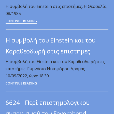
επιστήμες.
Η συμβολή του Einstein στις επιστήμες. Η Θεσσαλία,
L’apport
08/1985
d’Einstein
Η
CONTINUE READING
dans
συμβολή
les
του
sciences.
Η συμβολή του Einstein και του
Einstein
στις
Καραθεοδωρή στις επιστήμες
επιστήμες.
Η συμβολή του Einstein και του Καραθεοδωρή στις
Η
επιστήμες. Γυμνάσιο Νικηφόρου Δράμας.
Θεσσαλία,
10/09/2022, ώρα: 18.30
08/1985
Η
CONTINUE READING
συμβολή
του
6624 - Περί επιστημολογικού
Einstein
και
αναρχισμού του Feyerabend