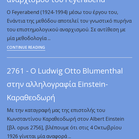
του
Ο Feyerabend (1924-1994) μέσω του έργου του,
Καραθεοδωρή
Ενάντια της μεθόδου αποτελεί τον γνωστικό πυρήνα
στις
του επιστημολογικού αναρχισμού. Σε αντίθεση με
επιστήμες
μία μεθοδολογία ...
6624
CONTINUE READING
-
Περί
2761 - Ο Ludwig Otto Blumenthal
επιστημολογικού
αναρχισμού
στην αλληλογραφία Einstein-
του
Καραθεοδωρή
Feyerabend
Με την καταγραφή μας της επιστολής του
Κωνσταντίνου Καραθεοδωρή στον Albert Einstein
[βλ. opus 2756], βλέπουμε ότι στις 4 Οκτωβρίου
1926 γίνεται μία αναφορά ...