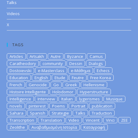
Talks
Videos
X
TAGS
Articles
Artsakh
Autre
Byzance
Camus
Caratheodory
community
Dessin
Dialogs
Dostoievski
e-Masterclass
e-Μάθημα
Echecs
Education
English
Etude
Feutre
Free Korea
French
Genocide
Go
Greek
Hellenisme
Histoire Intelligente
Holodomor
Hyperstructure
Intelligence
Interview
Italian
lygerismes
Musique
novels
pinterest
Poems
Portrait
publication
Sahara
Spanish
Strategie
Talks
Traduction
Transcription
Translation
Video
Vincent
Vinci
ZEE
Zeolithe
Αναβαθμισμένη Ιστορία
Καταγραφή