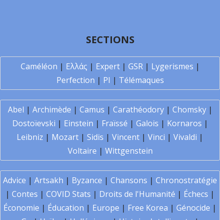
SECTIONS
Caméléon
|
Ελλάς
|
Expert
|
GSR
|
Lygerismes
|
Perfection
|
PI
|
Télémaques
Abel
|
Archimède
|
Camus
|
Carathéodory
|
Chomsky
|
Dostoïevski
|
Einstein
|
Fraïssé
|
Galois
|
Kornaros
|
Leibniz
|
Mozart
|
Sidis
|
Vincent
|
Vinci
|
Vivaldi
|
Voltaire
|
Wittgenstein
Advice
|
Artsakh
|
Byzance
|
Chansons
|
Chronostratégie
|
Contes
|
COVID Stats
|
Droits de l'Humanité
|
Échecs
|
Économie
|
Éducation
|
Europe
|
Free Korea
|
Génocide
|