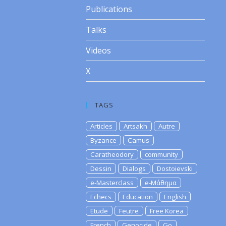
Publications
Talks
Videos
X
TAGS
Articles
Artsakh
Autre
Byzance
Camus
Caratheodory
community
Dessin
Dialogs
Dostoievski
e-Masterclass
e-Μάθημα
Echecs
Education
English
Etude
Feutre
Free Korea
French
Genocide
Go