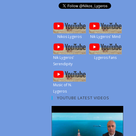
Nikos Lygeros
Nik Lygeros' Mind
Nik Lygeros'
Lygeros Fans
Serendipity
Music of N.
Lygeros
YOUTUBE LATEST VIDEOS