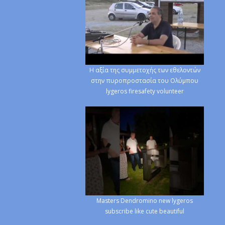
Η αξία της συμμετοχής των εθελοντών
στην πυροπροστασία του Ολύμπου
lygeros firesafety volunteer
Masters Dendromino new lygeros
subscribe like cute beautiful