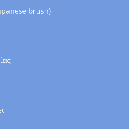
Japanese brush)
ίας
ει