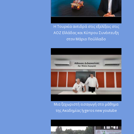
H Τουρκία αντιδρά στις εξελίξεις στις
ΑΟΖ Ελλάδας και Κύπρου Συνέντευξη
στον Μάριο Πούλλαδο
Μια ξεχωριστή εισαγωγή στο μάθημα
της Ακαδημίας lygeros new youtube