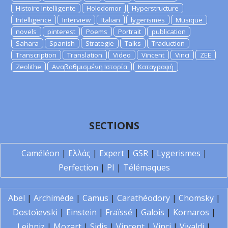
Histoire Intelligente
Holodomor
Hyperstructure
Intelligence
Interview
Italian
lygerismes
Musique
novels
pinterest
Poems
Portrait
publication
Sahara
Spanish
Strategie
Talks
Traduction
Transcription
Translation
Video
Vincent
Vinci
ZEE
Zeolithe
Αναβαθμισμένη Ιστορία
Καταγραφή
SECTIONS
Caméléon
|
Ελλάς
|
Expert
|
GSR
|
Lygerismes
|
Perfection
|
PI
|
Télémaques
Abel
|
Archimède
|
Camus
|
Carathéodory
|
Chomsky
|
Dostoïevski
|
Einstein
|
Fraïssé
|
Galois
|
Kornaros
|
Leibniz
|
Mozart
|
Sidis
|
Vincent
|
Vinci
|
Vivaldi
|