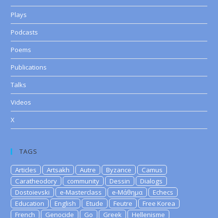
Plays
Podcasts
Poems
Publications
Talks
Videos
X
TAGS
Articles
Artsakh
Autre
Byzance
Camus
Caratheodory
community
Dessin
Dialogs
Dostoievski
e-Masterclass
e-Μάθημα
Echecs
Education
English
Etude
Feutre
Free Korea
French
Genocide
Go
Greek
Hellenisme