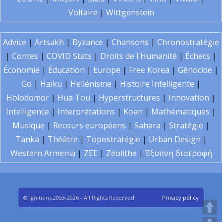
Voltaire
|
Wittgenstein
Advice
|
Artsakh
|
Byzance
|
Chansons
|
Chronostratégie
|
Contes
|
COVID Stats
|
Droits de l'Humanité
|
Échecs
|
Économie
|
Éducation
|
Europe
|
Free Korea
|
Génocide
|
Go
|
Haïku
|
Hellénisme
|
Histoire Intelligente
|
Holodomor
|
Hua Tou
|
Hyperstructures
|
Innovation
|
Intelligence
|
Interprétations
|
Koan
|
Mathématiques
|
Musique
|
Recours européens
|
Sahara
|
Stratégie
|
Tanka
|
Théâtre
|
Topostratégie
|
Urban Design
|
Western Armenia
|
ZEE
|
Zéolithe
|
Έξυπνη διατροφή
© Ignitions 2003-2026 - All Rights Reserved
Privacy policy