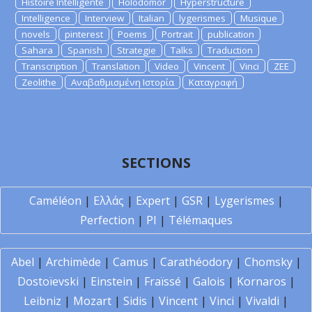
Histoire Intelligente
Holodomor
Hyperstructure
Intelligence
Interview
Italian
lygerismes
Musique
novels
pinterest
Poems
Portrait
publication
Sahara
Spanish
Strategie
Talks
Traduction
Transcription
Translation
Video
Vincent
Vinci
ZEE
Zeolithe
Αναβαθμισμένη Ιστορία
Καταγραφή
SECTIONS
Caméléon
|
Ελλάς
|
Expert
|
GSR
|
Lygerismes
|
Perfection
|
PI
|
Télémaques
Abel
|
Archimède
|
Camus
|
Carathéodory
|
Chomsky
|
Dostoïevski
|
Einstein
|
Fraïssé
|
Galois
|
Kornaros
|
Leibniz
|
Mozart
|
Sidis
|
Vincent
|
Vinci
|
Vivaldi
|