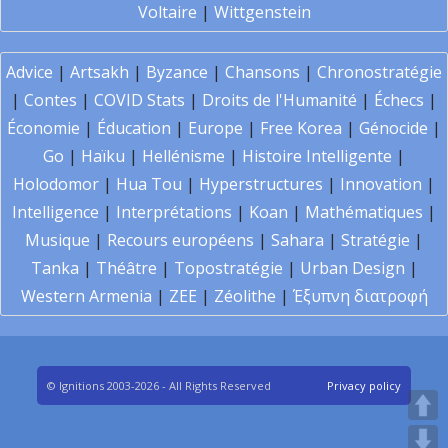
Voltaire
|
Wittgenstein
Advice
|
Artsakh
|
Byzance
|
Chansons
|
Chronostratégie
|
Contes
|
COVID Stats
|
Droits de l'Humanité
|
Échecs
|
Économie
|
Éducation
|
Europe
|
Free Korea
|
Génocide
|
Go
|
Haïku
|
Hellénisme
|
Histoire Intelligente
|
Holodomor
|
Hua Tou
|
Hyperstructures
|
Innovation
|
Intelligence
|
Interprétations
|
Koan
|
Mathématiques
|
Musique
|
Recours européens
|
Sahara
|
Stratégie
|
Tanka
|
Théâtre
|
Topostratégie
|
Urban Design
|
Western Armenia
|
ZEE
|
Zéolithe
|
Έξυπνη διατροφή
© Ignitions 2003-2026 - All Rights Reserved
Privacy policy