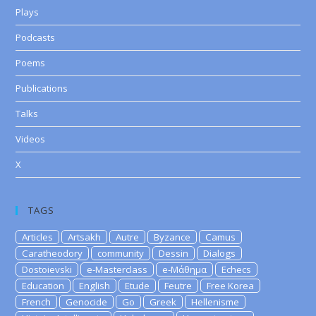
Plays
Podcasts
Poems
Publications
Talks
Videos
X
TAGS
Articles
Artsakh
Autre
Byzance
Camus
Caratheodory
community
Dessin
Dialogs
Dostoievski
e-Masterclass
e-Μάθημα
Echecs
Education
English
Etude
Feutre
Free Korea
French
Genocide
Go
Greek
Hellenisme