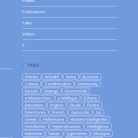
Poems
Publications
Talks
Videos
X
TAGS
Articles
Artsakh
Autre
Byzance
Camus
Caratheodory
community
Dessin
Dialogs
Dostoievski
e-Masterclass
e-Μάθημα
Echecs
Education
English
Etude
Feutre
Free Korea
French
Genocide
Go
Greek
Hellenisme
Histoire Intelligente
Holodomor
Hyperstructure
Intelligence
Interview
Italian
lygerismes
Musique