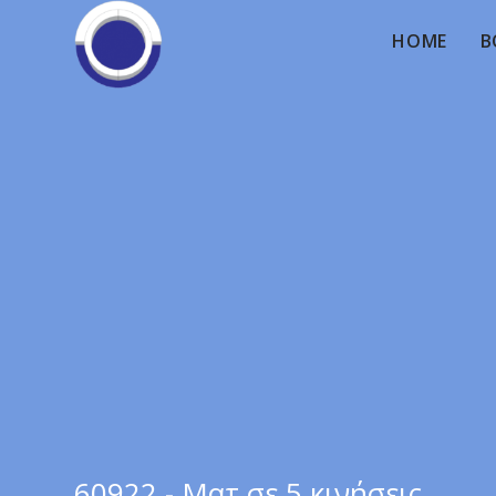
HOME
B
60922 - Ματ σε 5 κινήσεις