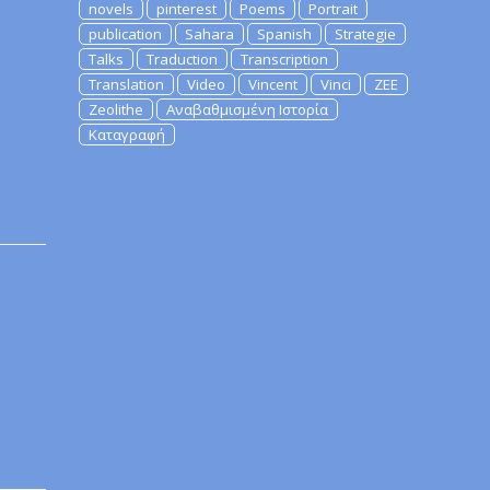
novels
pinterest
Poems
Portrait
publication
Sahara
Spanish
Strategie
Talks
Traduction
Transcription
Translation
Video
Vincent
Vinci
ZEE
Zeolithe
Αναβαθμισμένη Ιστορία
Καταγραφή