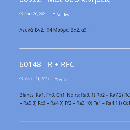
April 20, 2021
Articles
Λευκά: Βγ2, Ιθ4 Μαύρα: Βα2, α3 ...
60148 - R + RFC
March 21, 2021
Articles
Blancs: Ra1, Fh8, Ch1. Noirs: Ra8. 1) Rb2 – Ra7 2) R
– Ra5 8) Rc6 – Ra4 9) Ff2 – Ra3 10) Fe1 – Ra4 11) Cc1