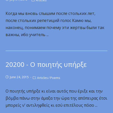
Articles
Когда мы вновь слышим после стольких лет,
после стольких репетиций голос Камю мы,
наконец, понимаем почему эти жертвы были так
важны, ибо учитель ...
20200 - Ο ποιητής υπήρξε
June 24, 2015
Articles
/
Poems
Ο ποιητής υπήρξε κι είναι αυτός που έριξε και την
βόμβα πάνω στην άμαξα την ώρα της απόπειρας έτσι
μπορείς ν’ αντιληφθείς κι εσύ επιτέλους πόσο ...