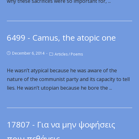
why these sacrifices were so important for, ...
6499 - Camus, the atopic one
December 6, 2014
Articles
/
Poems
He wasn’t atypical because he was aware of the
nature of the communist party and its capacity to tell
lies. He wasn’t utopian because he bore the ...
17807 - Για να μην ψοφήσεις
πριν πεθάνεις