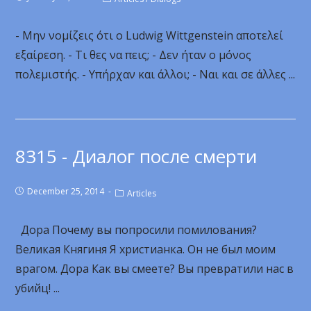
- Μην νομίζεις ότι ο Ludwig Wittgenstein αποτελεί
εξαίρεση. - Τι θες να πεις; - Δεν ήταν ο μόνος
πολεμιστής. - Υπήρχαν και άλλοι; - Ναι και σε άλλες ...
8315 - Диалог после смерти
December 25, 2014
Articles
Дора Почему вы попросили помилования?
Великая Княгиня Я христианка. Он не был моим
врагом. Дора Как вы смеете? Вы превратили нас в
убийц! ...