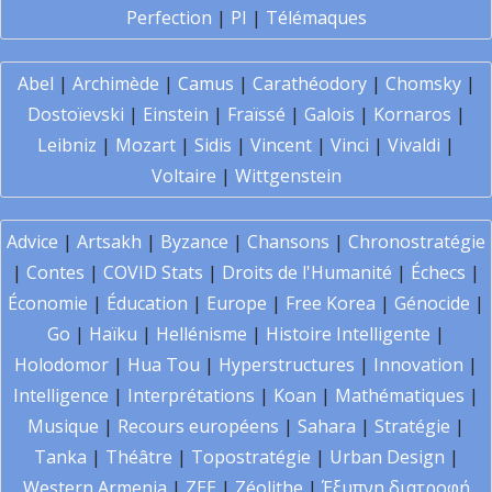
Perfection
|
PI
|
Télémaques
Abel
|
Archimède
|
Camus
|
Carathéodory
|
Chomsky
|
Dostoïevski
|
Einstein
|
Fraïssé
|
Galois
|
Kornaros
|
Leibniz
|
Mozart
|
Sidis
|
Vincent
|
Vinci
|
Vivaldi
|
Voltaire
|
Wittgenstein
Advice
|
Artsakh
|
Byzance
|
Chansons
|
Chronostratégie
|
Contes
|
COVID Stats
|
Droits de l'Humanité
|
Échecs
|
Économie
|
Éducation
|
Europe
|
Free Korea
|
Génocide
|
Go
|
Haïku
|
Hellénisme
|
Histoire Intelligente
|
Holodomor
|
Hua Tou
|
Hyperstructures
|
Innovation
|
Intelligence
|
Interprétations
|
Koan
|
Mathématiques
|
Musique
|
Recours européens
|
Sahara
|
Stratégie
|
Tanka
|
Théâtre
|
Topostratégie
|
Urban Design
|
Western Armenia
|
ZEE
|
Zéolithe
|
Έξυπνη διατροφή