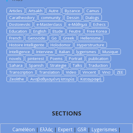
Articles
Artsakh
Autre
Byzance
Camus
Caratheodory
community
Dessin
Dialogs
Dostoievski
e-Masterclass
e-Μάθημα
Echecs
Education
English
Etude
Feutre
Free Korea
French
Genocide
Go
Greek
Hellenisme
Histoire Intelligente
Holodomor
Hyperstructure
Intelligence
Interview
Italian
lygerismes
Musique
novels
pinterest
Poems
Portrait
publication
Sahara
Spanish
Strategie
Talks
Traduction
Transcription
Translation
Video
Vincent
Vinci
ZEE
Zeolithe
Αναβαθμισμένη Ιστορία
Καταγραφή
SECTIONS
Caméléon
|
Ελλάς
|
Expert
|
GSR
|
Lygerismes
|