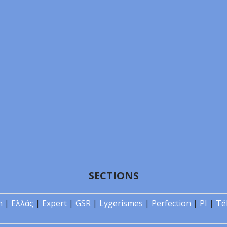
SECTIONS
n
|
Ελλάς
|
Expert
|
GSR
|
Lygerismes
|
Perfection
|
PI
|
Té