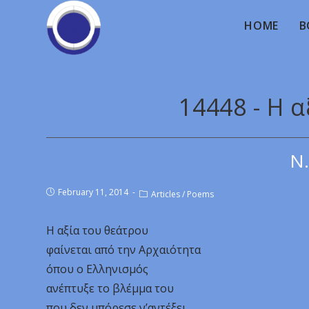
HOME
B
14448 - Η 
Ν.
February 11, 2014
Articles
/
Poems
Η αξία του θεάτρου
φαίνεται από την Αρχαιότητα
όπου ο Ελληνισμός
ανέπτυξε το βλέμμα του
που δεν μπόρεσε ν’αντέξει