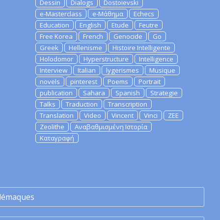
Dessin
Dialogs
Dostoievski
e-Masterclass
e-Μάθημα
Echecs
Education
English
Etude
Feutre
Free Korea
French
Genocide
Go
Greek
Hellenisme
Histoire Intelligente
Holodomor
Hyperstructure
Intelligence
Interview
Italian
lygerismes
Musique
novels
pinterest
Poems
Portrait
publication
Sahara
Spanish
Strategie
Talks
Traduction
Transcription
Translation
Video
Vincent
Vinci
ZEE
Zeolithe
Αναβαθμισμένη Ιστορία
Καταγραφή
lémaques