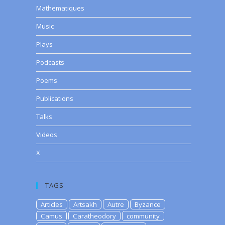
Mathematiques
Music
Plays
Podcasts
Poems
Publications
Talks
Videos
X
TAGS
Articles
Artsakh
Autre
Byzance
Camus
Caratheodory
community