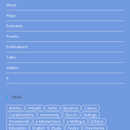
Music
Plays
Podcasts
Poems
Publications
Talks
Videos
X
TAGS
Articles
Artsakh
Autre
Byzance
Camus
Caratheodory
community
Dessin
Dialogs
Dostoievski
e-Masterclass
e-Μάθημα
Echecs
Education
English
Etude
Feutre
Free Korea