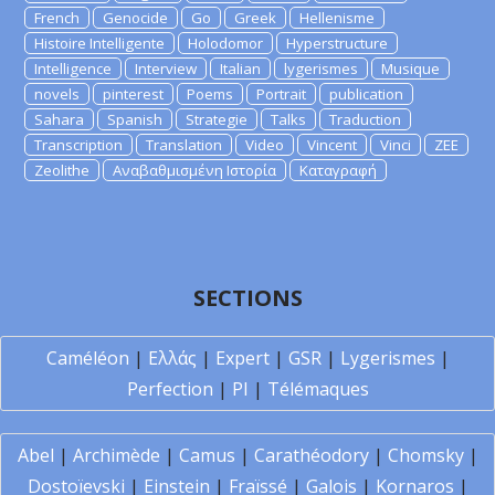
French
Genocide
Go
Greek
Hellenisme
Histoire Intelligente
Holodomor
Hyperstructure
Intelligence
Interview
Italian
lygerismes
Musique
novels
pinterest
Poems
Portrait
publication
Sahara
Spanish
Strategie
Talks
Traduction
Transcription
Translation
Video
Vincent
Vinci
ZEE
Zeolithe
Αναβαθμισμένη Ιστορία
Καταγραφή
SECTIONS
Caméléon
|
Ελλάς
|
Expert
|
GSR
|
Lygerismes
|
Perfection
|
PI
|
Télémaques
Abel
|
Archimède
|
Camus
|
Carathéodory
|
Chomsky
|
Dostoïevski
|
Einstein
|
Fraïssé
|
Galois
|
Kornaros
|