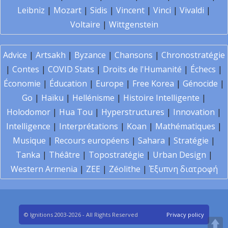
Leibniz
|
Mozart
|
Sidis
|
Vincent
|
Vinci
|
Vivaldi
|
Voltaire
|
Wittgenstein
Advice
|
Artsakh
|
Byzance
|
Chansons
|
Chronostratégie
|
Contes
|
COVID Stats
|
Droits de l'Humanité
|
Échecs
|
Économie
|
Éducation
|
Europe
|
Free Korea
|
Génocide
|
Go
|
Haïku
|
Hellénisme
|
Histoire Intelligente
|
Holodomor
|
Hua Tou
|
Hyperstructures
|
Innovation
|
Intelligence
|
Interprétations
|
Koan
|
Mathématiques
|
Musique
|
Recours européens
|
Sahara
|
Stratégie
|
Tanka
|
Théâtre
|
Topostratégie
|
Urban Design
|
Western Armenia
|
ZEE
|
Zéolithe
|
Έξυπνη διατροφή
© Ignitions 2003-2026 - All Rights Reserved
Privacy policy