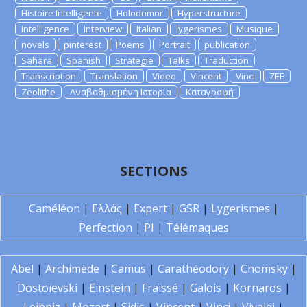
Histoire Intelligente
Holodomor
Hyperstructure
Intelligence
Interview
Italian
lygerismes
Musique
novels
pinterest
Poems
Portrait
publication
Sahara
Spanish
Strategie
Talks
Traduction
Transcription
Translation
Video
Vincent
Vinci
ZEE
Zeolithe
Αναβαθμισμένη Ιστορία
Καταγραφή
SECTIONS
Caméléon
|
Ελλάς
|
Expert
|
GSR
|
Lygerismes
|
Perfection
|
PI
|
Télémaques
Abel
|
Archimède
|
Camus
|
Carathéodory
|
Chomsky
|
Dostoïevski
|
Einstein
|
Fraïssé
|
Galois
|
Kornaros
|