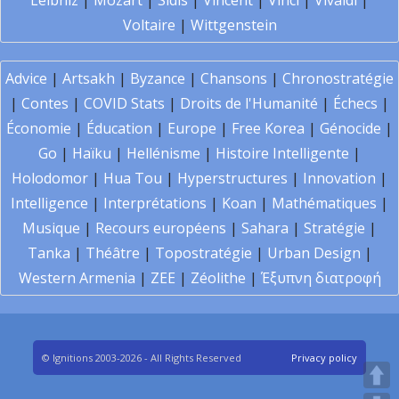
Leibniz
|
Mozart
|
Sidis
|
Vincent
|
Vinci
|
Vivaldi
|
Voltaire
|
Wittgenstein
Advice
|
Artsakh
|
Byzance
|
Chansons
|
Chronostratégie
|
Contes
|
COVID Stats
|
Droits de l'Humanité
|
Échecs
|
Économie
|
Éducation
|
Europe
|
Free Korea
|
Génocide
|
Go
|
Haïku
|
Hellénisme
|
Histoire Intelligente
|
Holodomor
|
Hua Tou
|
Hyperstructures
|
Innovation
|
Intelligence
|
Interprétations
|
Koan
|
Mathématiques
|
Musique
|
Recours européens
|
Sahara
|
Stratégie
|
Tanka
|
Théâtre
|
Topostratégie
|
Urban Design
|
Western Armenia
|
ZEE
|
Zéolithe
|
Έξυπνη διατροφή
© Ignitions 2003-2026 - All Rights Reserved
Privacy policy