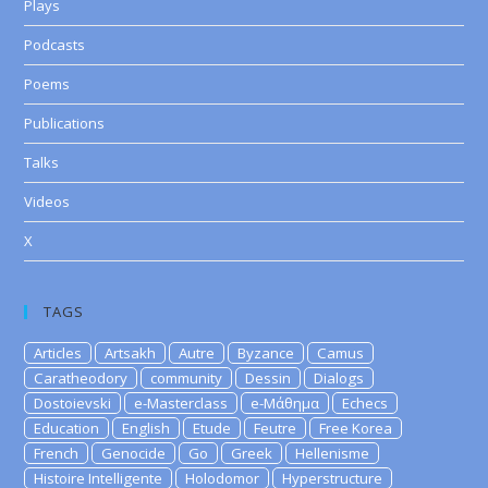
Plays
Podcasts
Poems
Publications
Talks
Videos
X
TAGS
Articles
Artsakh
Autre
Byzance
Camus
Caratheodory
community
Dessin
Dialogs
Dostoievski
e-Masterclass
e-Μάθημα
Echecs
Education
English
Etude
Feutre
Free Korea
French
Genocide
Go
Greek
Hellenisme
Histoire Intelligente
Holodomor
Hyperstructure