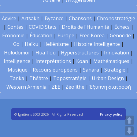
Voltaire
|
Wittgenstein
Advice
|
Artsakh
|
Byzance
|
Chansons
|
Chronostratégie
|
Contes
|
COVID Stats
|
Droits de l'Humanité
|
Échecs
|
Économie
|
Éducation
|
Europe
|
Free Korea
|
Génocide
|
Go
|
Haïku
|
Hellénisme
|
Histoire Intelligente
|
Holodomor
|
Hua Tou
|
Hyperstructures
|
Innovation
|
Intelligence
|
Interprétations
|
Koan
|
Mathématiques
|
Musique
|
Recours européens
|
Sahara
|
Stratégie
|
Tanka
|
Théâtre
|
Topostratégie
|
Urban Design
|
Western Armenia
|
ZEE
|
Zéolithe
|
Έξυπνη διατροφή
© Ignitions 2003-2026 - All Rights Reserved
Privacy policy