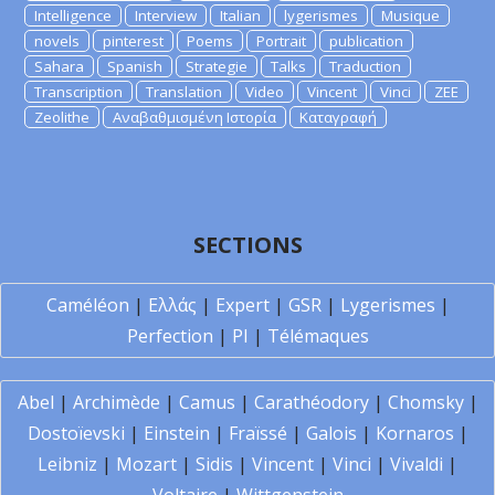
Intelligence
Interview
Italian
lygerismes
Musique
novels
pinterest
Poems
Portrait
publication
Sahara
Spanish
Strategie
Talks
Traduction
Transcription
Translation
Video
Vincent
Vinci
ZEE
Zeolithe
Αναβαθμισμένη Ιστορία
Καταγραφή
SECTIONS
Caméléon
|
Ελλάς
|
Expert
|
GSR
|
Lygerismes
|
Perfection
|
PI
|
Télémaques
Abel
|
Archimède
|
Camus
|
Carathéodory
|
Chomsky
|
Dostoïevski
|
Einstein
|
Fraïssé
|
Galois
|
Kornaros
|
Leibniz
|
Mozart
|
Sidis
|
Vincent
|
Vinci
|
Vivaldi
|