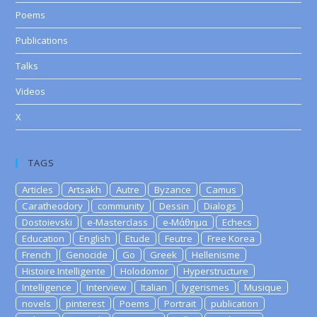
Poems
Publications
Talks
Videos
X
TAGS
Articles
Artsakh
Autre
Byzance
Camus
Caratheodory
community
Dessin
Dialogs
Dostoievski
e-Masterclass
e-Μάθημα
Echecs
Education
English
Etude
Feutre
Free Korea
French
Genocide
Go
Greek
Hellenisme
Histoire Intelligente
Holodomor
Hyperstructure
Intelligence
Interview
Italian
lygerismes
Musique
novels
pinterest
Poems
Portrait
publication