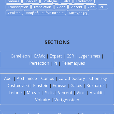
Sahara
Spanish
Strategie
Talks
Traduction
Transcription
Translation
Video
Vincent
Vinci
ZEE
Zeolithe
Αναβαθμισμένη Ιστορία
Καταγραφή
SECTIONS
Caméléon
|
Ελλάς
|
Expert
|
GSR
|
Lygerismes
|
Perfection
|
PI
|
Télémaques
Abel
|
Archimède
|
Camus
|
Carathéodory
|
Chomsky
|
Dostoïevski
|
Einstein
|
Fraïssé
|
Galois
|
Kornaros
|
Leibniz
|
Mozart
|
Sidis
|
Vincent
|
Vinci
|
Vivaldi
|
Voltaire
|
Wittgenstein