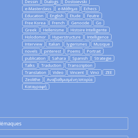
Dessin
Dialogs
Dostoievski
e-Masterclass
e-Μάθημα
Echecs
Education
English
Etude
Feutre
Free Korea
French
Genocide
Go
Greek
Hellenisme
Histoire Intelligente
Holodomor
Hyperstructure
Intelligence
Interview
Italian
lygerismes
Musique
novels
pinterest
Poems
Portrait
publication
Sahara
Spanish
Strategie
Talks
Traduction
Transcription
Translation
Video
Vincent
Vinci
ZEE
Zeolithe
Αναβαθμισμένη Ιστορία
Καταγραφή
lémaques