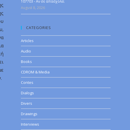
107703 - Αν σε απασχολεί
ης
August 8, 2026
ης
ου
CATEGORIES
υ,
να
Articles
ια
Audio
κή
ει
Books
με
CDROM & Media
.
Contes
Dialogs
Divers
Drawings
Interviews