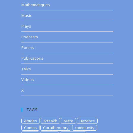
Mathematiques
Music
Plays
Podcasts
Poems
Publications
Talks
Videos
X
TAGS
Articles
Artsakh
Autre
Byzance
Camus
Caratheodory
community