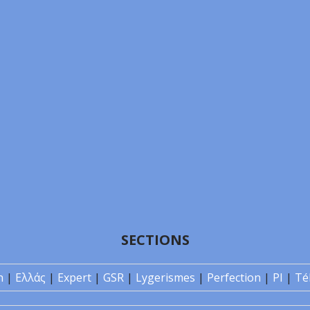
SECTIONS
n
|
Ελλάς
|
Expert
|
GSR
|
Lygerismes
|
Perfection
|
PI
|
Té