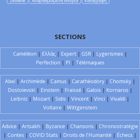
Zeolithe
Αναβαθμισμένη Ιστορία
Καταγραφή
SECTIONS
Caméléon
|
Ελλάς
|
Expert
|
GSR
|
Lygerismes
|
Perfection
|
PI
|
Télémaques
Abel
|
Archimède
|
Camus
|
Carathéodory
|
Chomsky
|
Dostoïevski
|
Einstein
|
Fraïssé
|
Galois
|
Kornaros
|
Leibniz
|
Mozart
|
Sidis
|
Vincent
|
Vinci
|
Vivaldi
|
Voltaire
|
Wittgenstein
Advice
|
Artsakh
|
Byzance
|
Chansons
|
Chronostratégie
|
Contes
|
COVID Stats
|
Droits de l'Humanité
|
Échecs
|