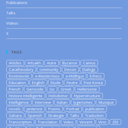
Publications
Talks
Videos
X
TAGS
Articles
Artsakh
Autre
Byzance
Camus
Caratheodory
community
Dessin
Dialogs
Dostoievski
e-Masterclass
e-Μάθημα
Echecs
Education
English
Etude
Feutre
Free Korea
French
Genocide
Go
Greek
Hellenisme
Histoire Intelligente
Holodomor
Hyperstructure
Intelligence
Interview
Italian
lygerismes
Musique
novels
pinterest
Poems
Portrait
publication
Sahara
Spanish
Strategie
Talks
Traduction
Transcription
Translation
Video
Vincent
Vinci
ZEE