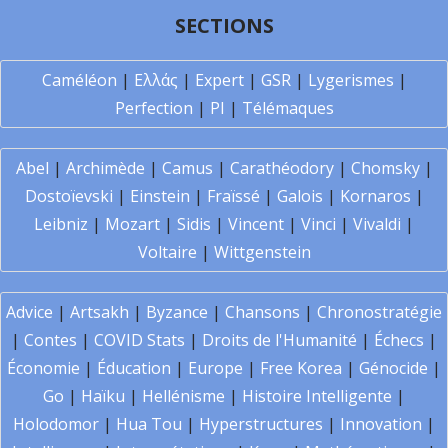
SECTIONS
Caméléon
|
Ελλάς
|
Expert
|
GSR
|
Lygerismes
|
Perfection
|
PI
|
Télémaques
Abel
|
Archimède
|
Camus
|
Carathéodory
|
Chomsky
|
Dostoïevski
|
Einstein
|
Fraïssé
|
Galois
|
Kornaros
|
Leibniz
|
Mozart
|
Sidis
|
Vincent
|
Vinci
|
Vivaldi
|
Voltaire
|
Wittgenstein
Advice
|
Artsakh
|
Byzance
|
Chansons
|
Chronostratégie
|
Contes
|
COVID Stats
|
Droits de l'Humanité
|
Échecs
|
Économie
|
Éducation
|
Europe
|
Free Korea
|
Génocide
|
Go
|
Haïku
|
Hellénisme
|
Histoire Intelligente
|
Holodomor
|
Hua Tou
|
Hyperstructures
|
Innovation
|