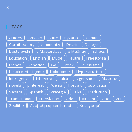
X
TAGS
Articles
Artsakh
Autre
Byzance
Camus
Caratheodory
community
Dessin
Dialogs
Dostoievski
e-Masterclass
e-Μάθημα
Echecs
Education
English
Etude
Feutre
Free Korea
French
Genocide
Go
Greek
Hellenisme
Histoire Intelligente
Holodomor
Hyperstructure
Intelligence
Interview
Italian
lygerismes
Musique
novels
pinterest
Poems
Portrait
publication
Sahara
Spanish
Strategie
Talks
Traduction
Transcription
Translation
Video
Vincent
Vinci
ZEE
Zeolithe
Αναβαθμισμένη Ιστορία
Καταγραφή