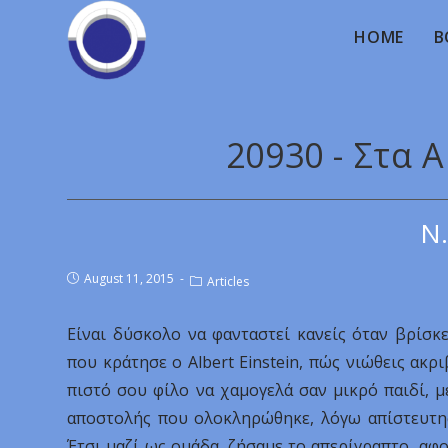
HOME
B
20930 - Στα Α
Ν.
August 11, 2015
Articles
Είναι δύσκολο να φανταστεί κανείς όταν βρίσκ
που κράτησε ο Albert Einstein, πώς νιώθεις ακρ
πιστό σου φίλο να χαμογελά σαν μικρό παιδί, μ
αποστολής που ολοκληρώθηκε, λόγω απίστευτης 
Έτσι μαζί ως ομάδα, ζήσαμε το απερίγραπτο, αφο