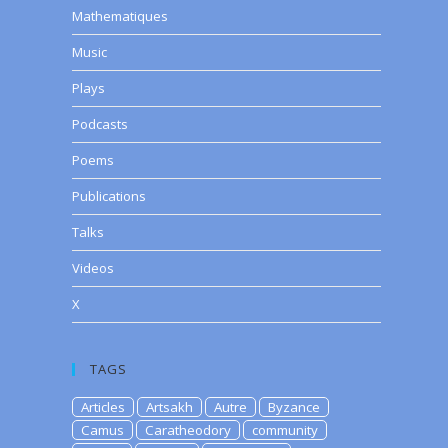
Mathematiques
Music
Plays
Podcasts
Poems
Publications
Talks
Videos
X
TAGS
Articles
Artsakh
Autre
Byzance
Camus
Caratheodory
community