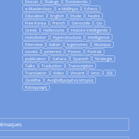
Dessin
Dialogs
Dostoievski
e-Masterclass
e-Μάθημα
Echecs
Education
English
Etude
Feutre
Free Korea
French
Genocide
Go
Greek
Hellenisme
Histoire Intelligente
Holodomor
Hyperstructure
Intelligence
Interview
Italian
lygerismes
Musique
novels
pinterest
Poems
Portrait
publication
Sahara
Spanish
Strategie
Talks
Traduction
Transcription
Translation
Video
Vincent
Vinci
ZEE
Zeolithe
Αναβαθμισμένη Ιστορία
Καταγραφή
lémaques