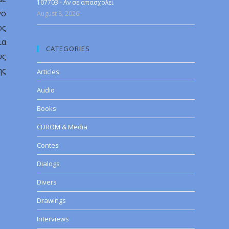
107703 - Αν σε απασχολεί
νο
August 8, 2026
ος
ια
CATEGORIES
υς
ης
Articles
Audio
Books
CDROM & Media
Contes
Dialogs
Divers
Drawings
Interviews