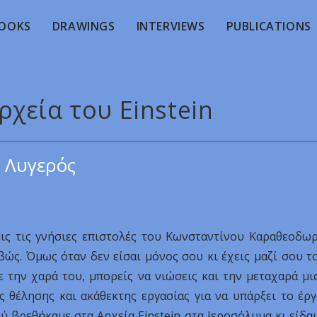
OOKS
DRAWINGS
INTERVIEWS
PUBLICATIONS
ρχεία του Einstein
 Λυγερός
εις τις γνήσιες επιστολές του Κωνσταντίνου Καραθεοδω
ιβώς. Όμως όταν δεν είσαι μόνος σου κι έχεις μαζί σου τ
ε την χαρά του, μπορείς να νιώσεις και την μεταχαρά μι
θέλησης και ακάθεκτης εργασίας για να υπάρξει το έργ
ύ βρεθήκαμε στα Αρχεία Einstein στα Ιεροσόλυμα κι είδα