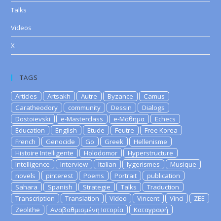
Talks
Videos
X
TAGS
Articles
Artsakh
Autre
Byzance
Camus
Caratheodory
community
Dessin
Dialogs
Dostoievski
e-Masterclass
e-Μάθημα
Echecs
Education
English
Etude
Feutre
Free Korea
French
Genocide
Go
Greek
Hellenisme
Histoire Intelligente
Holodomor
Hyperstructure
Intelligence
Interview
Italian
lygerismes
Musique
novels
pinterest
Poems
Portrait
publication
Sahara
Spanish
Strategie
Talks
Traduction
Transcription
Translation
Video
Vincent
Vinci
ZEE
Zeolithe
Αναβαθμισμένη Ιστορία
Καταγραφή