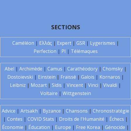
SECTIONS
Caméléon
|
Ελλάς
|
Expert
|
GSR
|
Lygerismes
|
Perfection
|
PI
|
Télémaques
Abel
|
Archimède
|
Camus
|
Carathéodory
|
Chomsky
|
Dostoïevski
|
Einstein
|
Fraïssé
|
Galois
|
Kornaros
|
Leibniz
|
Mozart
|
Sidis
|
Vincent
|
Vinci
|
Vivaldi
|
Voltaire
|
Wittgenstein
Advice
|
Artsakh
|
Byzance
|
Chansons
|
Chronostratégie
|
Contes
|
COVID Stats
|
Droits de l'Humanité
|
Échecs
|
Économie
|
Éducation
|
Europe
|
Free Korea
|
Génocide
|