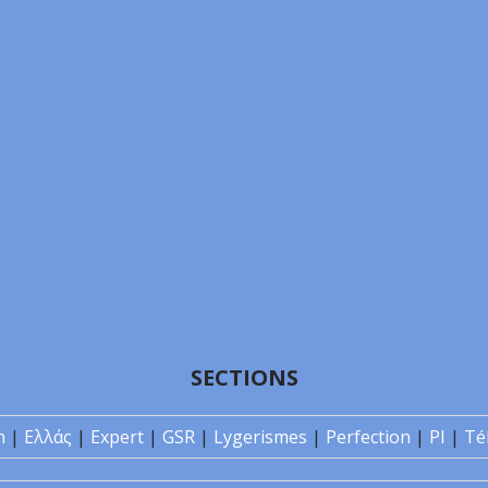
SECTIONS
n
|
Ελλάς
|
Expert
|
GSR
|
Lygerismes
|
Perfection
|
PI
|
Té