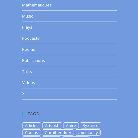
Mathematiques
Music
Plays
Podcasts
Poems
Publications
Talks
Videos
X
TAGS
Articles
Artsakh
Autre
Byzance
Camus
Caratheodory
community