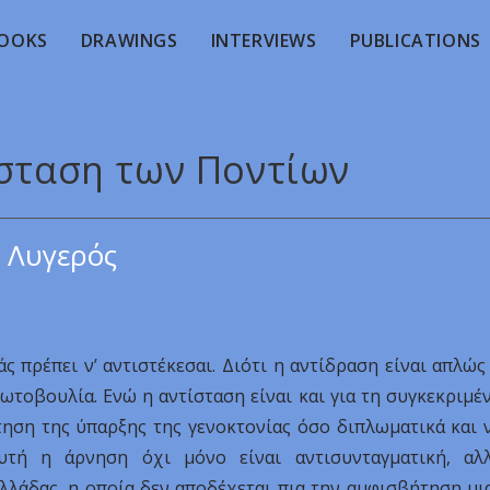
OOKS
DRAWINGS
INTERVIEWS
PUBLICATIONS
ίσταση των Ποντίων
 Λυγερός
ς πρέπει ν’ αντιστέκεσαι. Διότι η αντίδραση είναι απλώς
ωτοβουλία. Ενώ η αντίσταση είναι και για τη συγκεκριμέ
τηση της ύπαρξης της γενοκτονίας όσο διπλωματικά και 
αυτή η άρνηση όχι μόνο είναι αντισυνταγματική, αλ
Ελλάδας, η οποία δεν αποδέχεται πια την αμφισβήτηση μι