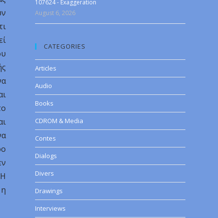
107624 - Exaggeration
ων
August 6, 2026
τι
εί
CATEGORIES
ου
ής
Articles
να
Audio
αι
Books
το
αι
CDROM & Media
να
Contes
ρο
Dialogs
εν
Divers
 Η
 η
Drawings
Interviews