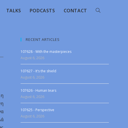
TALKS
PODCASTS
CONTACT
RECENT ARTICLES
107628 - With the masterpieces
August 6, 2026
107627 - It’s the shield
August 6, 2026
107626 - Human tears
 η
August 6, 2026
νη
107625 - Perspective
να
August 6, 2026
λά
ας