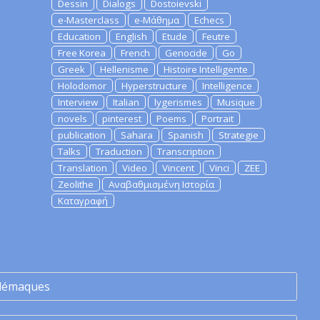
Dessin
Dialogs
Dostoievski
e-Masterclass
e-Μάθημα
Echecs
Education
English
Etude
Feutre
Free Korea
French
Genocide
Go
Greek
Hellenisme
Histoire Intelligente
Holodomor
Hyperstructure
Intelligence
Interview
Italian
lygerismes
Musique
novels
pinterest
Poems
Portrait
publication
Sahara
Spanish
Strategie
Talks
Traduction
Transcription
Translation
Video
Vincent
Vinci
ZEE
Zeolithe
Αναβαθμισμένη Ιστορία
Καταγραφή
lémaques