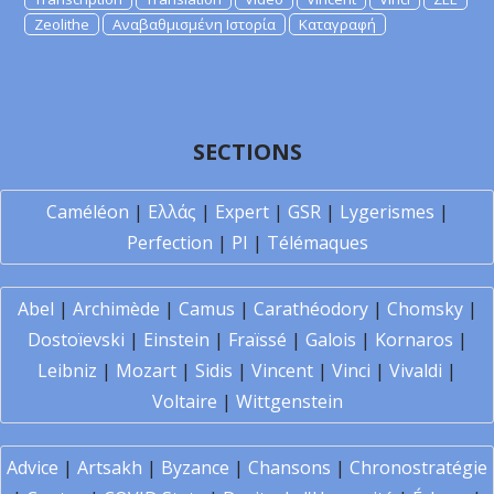
Zeolithe
Αναβαθμισμένη Ιστορία
Καταγραφή
SECTIONS
Caméléon
|
Ελλάς
|
Expert
|
GSR
|
Lygerismes
|
Perfection
|
PI
|
Télémaques
Abel
|
Archimède
|
Camus
|
Carathéodory
|
Chomsky
|
Dostoïevski
|
Einstein
|
Fraïssé
|
Galois
|
Kornaros
|
Leibniz
|
Mozart
|
Sidis
|
Vincent
|
Vinci
|
Vivaldi
|
Voltaire
|
Wittgenstein
Advice
|
Artsakh
|
Byzance
|
Chansons
|
Chronostratégie