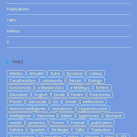
Publications
Talks
Videos
X
TAGS
Articles
Artsakh
Autre
Byzance
Camus
Caratheodory
community
Dessin
Dialogs
Dostoievski
e-Masterclass
e-Μάθημα
Echecs
Education
English
Etude
Feutre
Free Korea
French
Genocide
Go
Greek
Hellenisme
Histoire Intelligente
Holodomor
Hyperstructure
Intelligence
Interview
Italian
lygerismes
Musique
novels
pinterest
Poems
Portrait
publication
Sahara
Spanish
Strategie
Talks
Traduction
Transcription
Translation
Video
Vincent
Vinci
ZEE