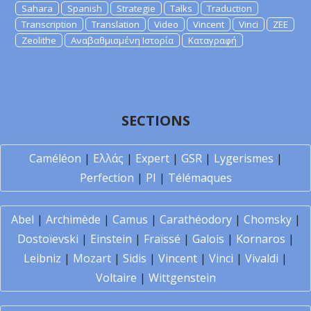
Sahara
Spanish
Strategie
Talks
Traduction
Transcription
Translation
Video
Vincent
Vinci
ZEE
Zeolithe
Αναβαθμισμένη Ιστορία
Καταγραφή
SECTIONS
Caméléon
|
Ελλάς
|
Expert
|
GSR
|
Lygerismes
|
Perfection
|
PI
|
Télémaques
Abel
|
Archimède
|
Camus
|
Carathéodory
|
Chomsky
|
Dostoïevski
|
Einstein
|
Fraïssé
|
Galois
|
Kornaros
|
Leibniz
|
Mozart
|
Sidis
|
Vincent
|
Vinci
|
Vivaldi
|
Voltaire
|
Wittgenstein