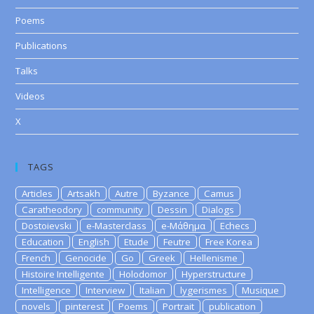
Poems
Publications
Talks
Videos
X
TAGS
Articles
Artsakh
Autre
Byzance
Camus
Caratheodory
community
Dessin
Dialogs
Dostoievski
e-Masterclass
e-Μάθημα
Echecs
Education
English
Etude
Feutre
Free Korea
French
Genocide
Go
Greek
Hellenisme
Histoire Intelligente
Holodomor
Hyperstructure
Intelligence
Interview
Italian
lygerismes
Musique
novels
pinterest
Poems
Portrait
publication