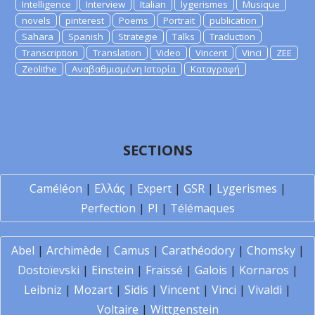
Intelligence
Interview
Italian
lygerismes
Musique
novels
pinterest
Poems
Portrait
publication
Sahara
Spanish
Strategie
Talks
Traduction
Transcription
Translation
Video
Vincent
Vinci
ZEE
Zeolithe
Αναβαθμισμένη Ιστορία
Καταγραφή
SECTIONS
Caméléon
|
Ελλάς
|
Expert
|
GSR
|
Lygerismes
|
Perfection
|
PI
|
Télémaques
Abel
|
Archimède
|
Camus
|
Carathéodory
|
Chomsky
|
Dostoïevski
|
Einstein
|
Fraïssé
|
Galois
|
Kornaros
|
Leibniz
|
Mozart
|
Sidis
|
Vincent
|
Vinci
|
Vivaldi
|
Voltaire
|
Wittgenstein