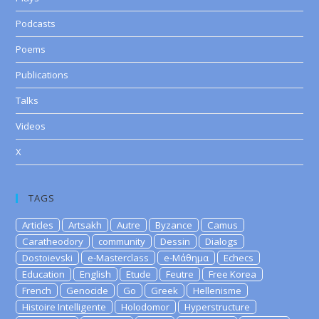
Podcasts
Poems
Publications
Talks
Videos
X
TAGS
Articles
Artsakh
Autre
Byzance
Camus
Caratheodory
community
Dessin
Dialogs
Dostoievski
e-Masterclass
e-Μάθημα
Echecs
Education
English
Etude
Feutre
Free Korea
French
Genocide
Go
Greek
Hellenisme
Histoire Intelligente
Holodomor
Hyperstructure