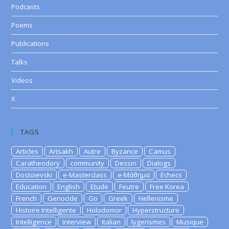
Podcasts
Poems
Publications
Talks
Videos
X
TAGS
Articles
Artsakh
Autre
Byzance
Camus
Caratheodory
community
Dessin
Dialogs
Dostoievski
e-Masterclass
e-Μάθημα
Echecs
Education
English
Etude
Feutre
Free Korea
French
Genocide
Go
Greek
Hellenisme
Histoire Intelligente
Holodomor
Hyperstructure
Intelligence
Interview
Italian
lygerismes
Musique