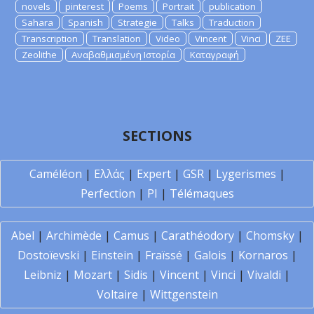
novels
pinterest
Poems
Portrait
publication
Sahara
Spanish
Strategie
Talks
Traduction
Transcription
Translation
Video
Vincent
Vinci
ZEE
Zeolithe
Αναβαθμισμένη Ιστορία
Καταγραφή
SECTIONS
Caméléon
|
Ελλάς
|
Expert
|
GSR
|
Lygerismes
|
Perfection
|
PI
|
Télémaques
Abel
|
Archimède
|
Camus
|
Carathéodory
|
Chomsky
|
Dostoïevski
|
Einstein
|
Fraïssé
|
Galois
|
Kornaros
|
Leibniz
|
Mozart
|
Sidis
|
Vincent
|
Vinci
|
Vivaldi
|
Voltaire
|
Wittgenstein