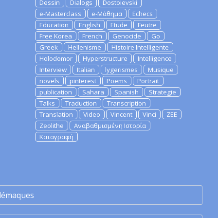
Dessin
Dialogs
Dostoievski
e-Masterclass
e-Μάθημα
Echecs
Education
English
Etude
Feutre
Free Korea
French
Genocide
Go
Greek
Hellenisme
Histoire Intelligente
Holodomor
Hyperstructure
Intelligence
Interview
Italian
lygerismes
Musique
novels
pinterest
Poems
Portrait
publication
Sahara
Spanish
Strategie
Talks
Traduction
Transcription
Translation
Video
Vincent
Vinci
ZEE
Zeolithe
Αναβαθμισμένη Ιστορία
Καταγραφή
lémaques