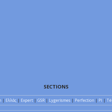
SECTIONS
n
|
Ελλάς
|
Expert
|
GSR
|
Lygerismes
|
Perfection
|
PI
|
Té