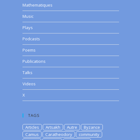
Mathematiques
Music
Plays
Podcasts
Poems
Publications
Talks
Videos
X
TAGS
Articles
Artsakh
Autre
Byzance
Camus
Caratheodory
community