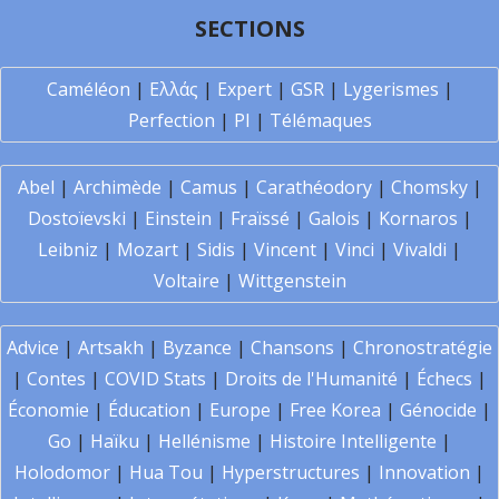
SECTIONS
Caméléon
|
Ελλάς
|
Expert
|
GSR
|
Lygerismes
|
Perfection
|
PI
|
Télémaques
Abel
|
Archimède
|
Camus
|
Carathéodory
|
Chomsky
|
Dostoïevski
|
Einstein
|
Fraïssé
|
Galois
|
Kornaros
|
Leibniz
|
Mozart
|
Sidis
|
Vincent
|
Vinci
|
Vivaldi
|
Voltaire
|
Wittgenstein
Advice
|
Artsakh
|
Byzance
|
Chansons
|
Chronostratégie
|
Contes
|
COVID Stats
|
Droits de l'Humanité
|
Échecs
|
Économie
|
Éducation
|
Europe
|
Free Korea
|
Génocide
|
Go
|
Haïku
|
Hellénisme
|
Histoire Intelligente
|
Holodomor
|
Hua Tou
|
Hyperstructures
|
Innovation
|