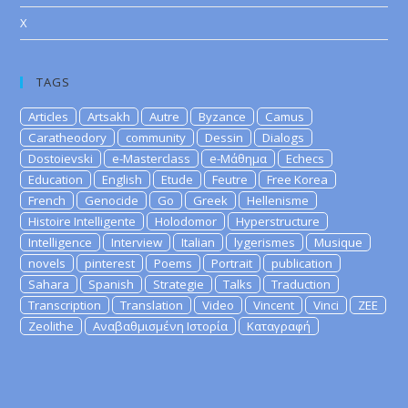
X
TAGS
Articles
Artsakh
Autre
Byzance
Camus
Caratheodory
community
Dessin
Dialogs
Dostoievski
e-Masterclass
e-Μάθημα
Echecs
Education
English
Etude
Feutre
Free Korea
French
Genocide
Go
Greek
Hellenisme
Histoire Intelligente
Holodomor
Hyperstructure
Intelligence
Interview
Italian
lygerismes
Musique
novels
pinterest
Poems
Portrait
publication
Sahara
Spanish
Strategie
Talks
Traduction
Transcription
Translation
Video
Vincent
Vinci
ZEE
Zeolithe
Αναβαθμισμένη Ιστορία
Καταγραφή