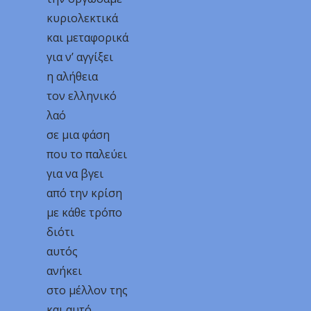
κυριολεκτικά
και μεταφορικά
για ν’ αγγίξει
η αλήθεια
τον ελληνικό
λαό
σε μια φάση
που το παλεύει
για να βγει
από την κρίση
με κάθε τρόπο
διότι
αυτός
ανήκει
στο μέλλον της
και αυτό