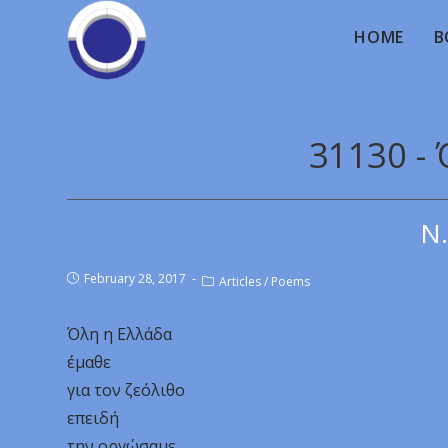
HOME
B
31130 -
Ν.
February 28, 2017
Articles
/
Poems
Όλη η Ελλάδα
έμαθε
για τον ζεόλιθο
επειδή
την οργώσαμε