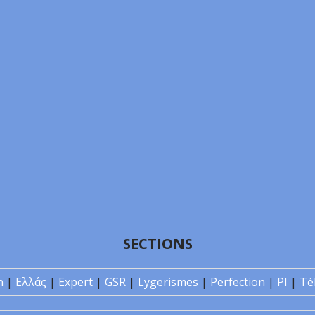
SECTIONS
n
|
Ελλάς
|
Expert
|
GSR
|
Lygerismes
|
Perfection
|
PI
|
Té