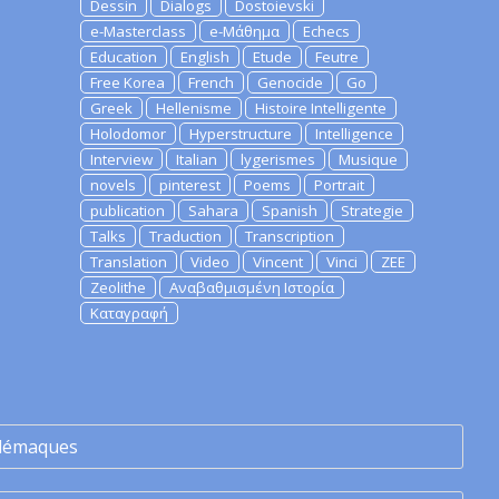
Dessin
Dialogs
Dostoievski
e-Masterclass
e-Μάθημα
Echecs
Education
English
Etude
Feutre
Free Korea
French
Genocide
Go
Greek
Hellenisme
Histoire Intelligente
Holodomor
Hyperstructure
Intelligence
Interview
Italian
lygerismes
Musique
novels
pinterest
Poems
Portrait
publication
Sahara
Spanish
Strategie
Talks
Traduction
Transcription
Translation
Video
Vincent
Vinci
ZEE
Zeolithe
Αναβαθμισμένη Ιστορία
Καταγραφή
lémaques