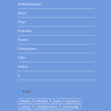
Mathematiques
Music
Plays
Podcasts
Poems
Publications
Talks
Videos
X
TAGS
Articles
Artsakh
Autre
Byzance
Camus
Caratheodory
community