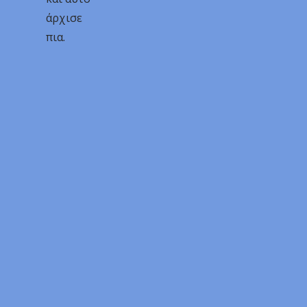
άρχισε
πια.