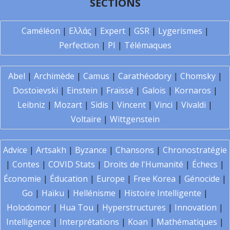
SECTIONS
Caméléon
|
Ελλάς
|
Expert
|
GSR
|
Lygerismes
|
Perfection
|
PI
|
Télémaques
Abel
|
Archimède
|
Camus
|
Carathéodory
|
Chomsky
|
Dostoïevski
|
Einstein
|
Fraïssé
|
Galois
|
Kornaros
|
Leibniz
|
Mozart
|
Sidis
|
Vincent
|
Vinci
|
Vivaldi
|
Voltaire
|
Wittgenstein
Advice
|
Artsakh
|
Byzance
|
Chansons
|
Chronostratégie
|
Contes
|
COVID Stats
|
Droits de l'Humanité
|
Échecs
|
Économie
|
Éducation
|
Europe
|
Free Korea
|
Génocide
|
Go
|
Haïku
|
Hellénisme
|
Histoire Intelligente
|
Holodomor
|
Hua Tou
|
Hyperstructures
|
Innovation
|
Intelligence
|
Interprétations
|
Koan
|
Mathématiques
|