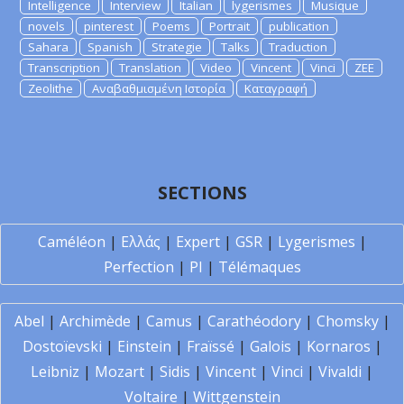
Intelligence
Interview
Italian
lygerismes
Musique
novels
pinterest
Poems
Portrait
publication
Sahara
Spanish
Strategie
Talks
Traduction
Transcription
Translation
Video
Vincent
Vinci
ZEE
Zeolithe
Αναβαθμισμένη Ιστορία
Καταγραφή
SECTIONS
Caméléon
|
Ελλάς
|
Expert
|
GSR
|
Lygerismes
|
Perfection
|
PI
|
Télémaques
Abel
|
Archimède
|
Camus
|
Carathéodory
|
Chomsky
|
Dostoïevski
|
Einstein
|
Fraïssé
|
Galois
|
Kornaros
|
Leibniz
|
Mozart
|
Sidis
|
Vincent
|
Vinci
|
Vivaldi
|
Voltaire
|
Wittgenstein