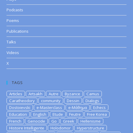
Podcasts
Poems
Publications
Talks
Videos
X
TAGS
Articles
Artsakh
Autre
Byzance
Camus
Caratheodory
community
Dessin
Dialogs
Dostoievski
e-Masterclass
e-Μάθημα
Echecs
Education
English
Etude
Feutre
Free Korea
French
Genocide
Go
Greek
Hellenisme
Histoire Intelligente
Holodomor
Hyperstructure