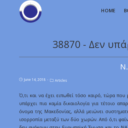
HOME
B
38870 - Δεν υπά
Ν.
June 14, 2018
Articles
Ό,τι και να έχει ειπωθεί τόσο καιρό, τώρα πο
υπάρχει πια καμία δικαιολογία για τέτοιο απ
όνομα της Μακεδονίας, αλλά μειώνει συστηματι
ισορροπία μεταξύ των δύο χωρών. Από ό,τι φαίν
δεν ανήκουν στην Ευρωπαϊκή Ένωση και το ΝΑΤ