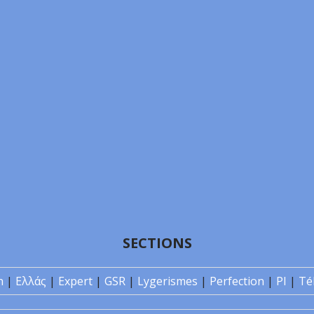
SECTIONS
n
|
Ελλάς
|
Expert
|
GSR
|
Lygerismes
|
Perfection
|
PI
|
Té