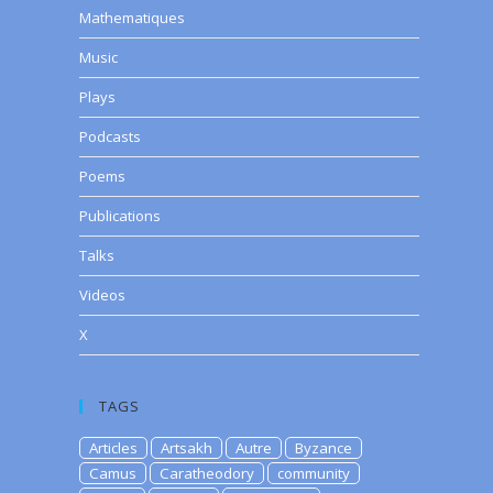
Mathematiques
Music
Plays
Podcasts
Poems
Publications
Talks
Videos
X
TAGS
Articles
Artsakh
Autre
Byzance
Camus
Caratheodory
community