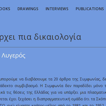
OOKS
DRAWINGS
INTERVIEWS
PUBLICATIONS
ρχει πια δικαιολογία
 Λυγερός
υ μπορούμε να διαβάσουμε τα 20 άρθρα της Συμφωνίας, δ
αράδεκτο συμβιβασμό. Η Συμφωνία δεν παραδίδει μόνο 
κά τις θέσεις της Ελλάδας για να υπάρξει μια πλασματι
εται έχει ξεχάσει η διαπραγματευτική ομάδα ότι τα Σκόπ
Ο, ενώ είμαστε κράτος-μέλος από το 1981 και το 1952.