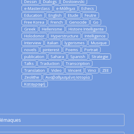
Dessin
Dialogs
Dostoievski
e-Masterclass
e-Μάθημα
Echecs
Education
English
Etude
Feutre
Free Korea
French
Genocide
Go
Greek
Hellenisme
Histoire Intelligente
Holodomor
Hyperstructure
Intelligence
Interview
Italian
lygerismes
Musique
novels
pinterest
Poems
Portrait
publication
Sahara
Spanish
Strategie
Talks
Traduction
Transcription
Translation
Video
Vincent
Vinci
ZEE
Zeolithe
Αναβαθμισμένη Ιστορία
Καταγραφή
lémaques