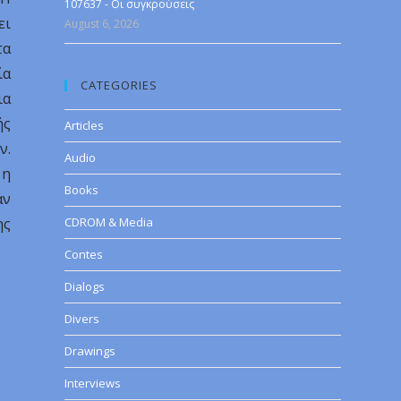
107637 - Οι συγκρούσεις
ει
August 6, 2026
τα
ία
CATEGORIES
ια
ής
Articles
ν.
Audio
 η
Books
αν
ης
CDROM & Media
Contes
Dialogs
Divers
Drawings
Interviews