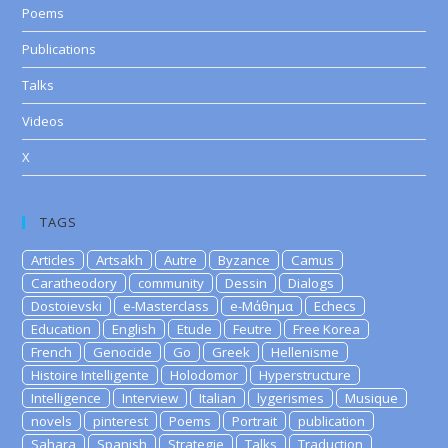
Poems
Publications
Talks
Videos
X
TAGS
Articles
Artsakh
Autre
Byzance
Camus
Caratheodory
community
Dessin
Dialogs
Dostoievski
e-Masterclass
e-Μάθημα
Echecs
Education
English
Etude
Feutre
Free Korea
French
Genocide
Go
Greek
Hellenisme
Histoire Intelligente
Holodomor
Hyperstructure
Intelligence
Interview
Italian
lygerismes
Musique
novels
pinterest
Poems
Portrait
publication
Sahara
Spanish
Strategie
Talks
Traduction