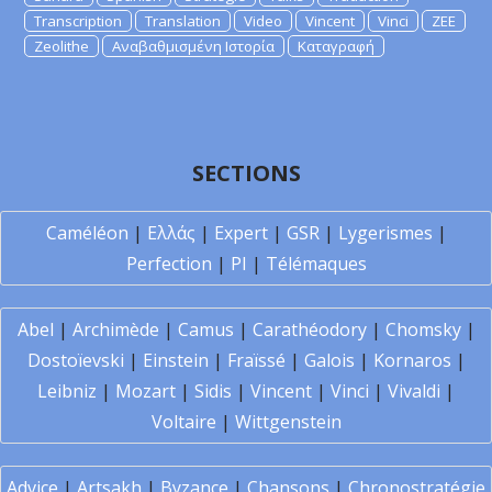
Transcription
Translation
Video
Vincent
Vinci
ZEE
Zeolithe
Αναβαθμισμένη Ιστορία
Καταγραφή
SECTIONS
Caméléon
|
Ελλάς
|
Expert
|
GSR
|
Lygerismes
|
Perfection
|
PI
|
Télémaques
Abel
|
Archimède
|
Camus
|
Carathéodory
|
Chomsky
|
Dostoïevski
|
Einstein
|
Fraïssé
|
Galois
|
Kornaros
|
Leibniz
|
Mozart
|
Sidis
|
Vincent
|
Vinci
|
Vivaldi
|
Voltaire
|
Wittgenstein
Advice
|
Artsakh
|
Byzance
|
Chansons
|
Chronostratégie