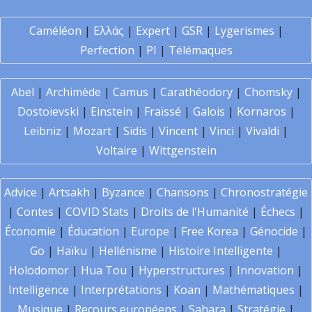
Caméléon
|
Ελλάς
|
Expert
|
GSR
|
Lygerismes
|
Perfection
|
PI
|
Télémaques
Abel
|
Archimède
|
Camus
|
Carathéodory
|
Chomsky
|
Dostoïevski
|
Einstein
|
Fraïssé
|
Galois
|
Kornaros
|
Leibniz
|
Mozart
|
Sidis
|
Vincent
|
Vinci
|
Vivaldi
|
Voltaire
|
Wittgenstein
Advice
|
Artsakh
|
Byzance
|
Chansons
|
Chronostratégie
|
Contes
|
COVID Stats
|
Droits de l'Humanité
|
Échecs
|
Économie
|
Éducation
|
Europe
|
Free Korea
|
Génocide
|
Go
|
Haïku
|
Hellénisme
|
Histoire Intelligente
|
Holodomor
|
Hua Tou
|
Hyperstructures
|
Innovation
|
Intelligence
|
Interprétations
|
Koan
|
Mathématiques
|
Musique
|
Recours européens
|
Sahara
|
Stratégie
|