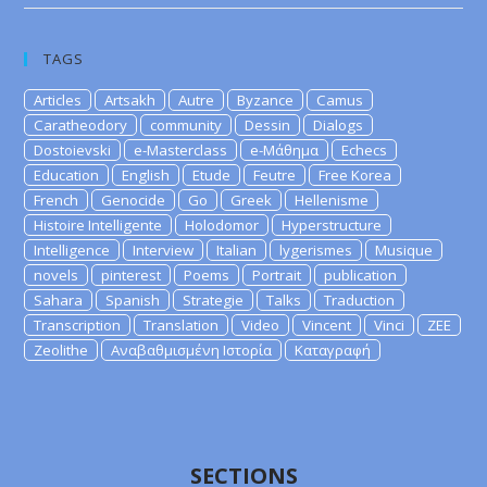
TAGS
Articles
Artsakh
Autre
Byzance
Camus
Caratheodory
community
Dessin
Dialogs
Dostoievski
e-Masterclass
e-Μάθημα
Echecs
Education
English
Etude
Feutre
Free Korea
French
Genocide
Go
Greek
Hellenisme
Histoire Intelligente
Holodomor
Hyperstructure
Intelligence
Interview
Italian
lygerismes
Musique
novels
pinterest
Poems
Portrait
publication
Sahara
Spanish
Strategie
Talks
Traduction
Transcription
Translation
Video
Vincent
Vinci
ZEE
Zeolithe
Αναβαθμισμένη Ιστορία
Καταγραφή
SECTIONS