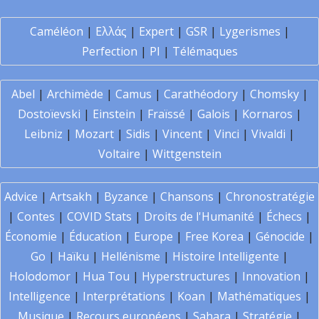
Caméléon
|
Ελλάς
|
Expert
|
GSR
|
Lygerismes
|
Perfection
|
PI
|
Télémaques
Abel
|
Archimède
|
Camus
|
Carathéodory
|
Chomsky
|
Dostoïevski
|
Einstein
|
Fraïssé
|
Galois
|
Kornaros
|
Leibniz
|
Mozart
|
Sidis
|
Vincent
|
Vinci
|
Vivaldi
|
Voltaire
|
Wittgenstein
Advice
|
Artsakh
|
Byzance
|
Chansons
|
Chronostratégie
|
Contes
|
COVID Stats
|
Droits de l'Humanité
|
Échecs
|
Économie
|
Éducation
|
Europe
|
Free Korea
|
Génocide
|
Go
|
Haïku
|
Hellénisme
|
Histoire Intelligente
|
Holodomor
|
Hua Tou
|
Hyperstructures
|
Innovation
|
Intelligence
|
Interprétations
|
Koan
|
Mathématiques
|
Musique
|
Recours européens
|
Sahara
|
Stratégie
|