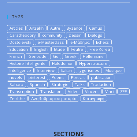
TAGS
Articles
Artsakh
Autre
Byzance
Camus
Caratheodory
community
Dessin
Dialogs
Dostoievski
e-Masterclass
e-Μάθημα
Echecs
Education
English
Etude
Feutre
Free Korea
French
Genocide
Go
Greek
Hellenisme
Histoire Intelligente
Holodomor
Hyperstructure
Intelligence
Interview
Italian
lygerismes
Musique
novels
pinterest
Poems
Portrait
publication
Sahara
Spanish
Strategie
Talks
Traduction
Transcription
Translation
Video
Vincent
Vinci
ZEE
Zeolithe
Αναβαθμισμένη Ιστορία
Καταγραφή
SECTIONS