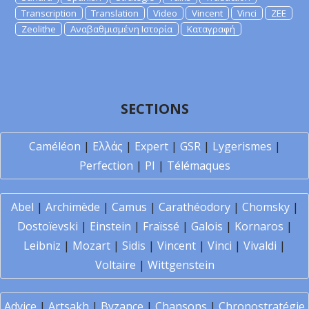
Transcription
Translation
Video
Vincent
Vinci
ZEE
Zeolithe
Αναβαθμισμένη Ιστορία
Καταγραφή
SECTIONS
Caméléon
|
Ελλάς
|
Expert
|
GSR
|
Lygerismes
|
Perfection
|
PI
|
Télémaques
Abel
|
Archimède
|
Camus
|
Carathéodory
|
Chomsky
|
Dostoïevski
|
Einstein
|
Fraïssé
|
Galois
|
Kornaros
|
Leibniz
|
Mozart
|
Sidis
|
Vincent
|
Vinci
|
Vivaldi
|
Voltaire
|
Wittgenstein
Advice
|
Artsakh
|
Byzance
|
Chansons
|
Chronostratégie