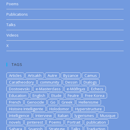
Poems
Publications
Talks
Videos
X
TAGS
Articles
Artsakh
Autre
Byzance
Camus
Caratheodory
community
Dessin
Dialogs
Dostoievski
e-Masterclass
e-Μάθημα
Echecs
Education
English
Etude
Feutre
Free Korea
French
Genocide
Go
Greek
Hellenisme
Histoire Intelligente
Holodomor
Hyperstructure
Intelligence
Interview
Italian
lygerismes
Musique
novels
pinterest
Poems
Portrait
publication
Sahara
Spanish
Strategie
Talks
Traduction