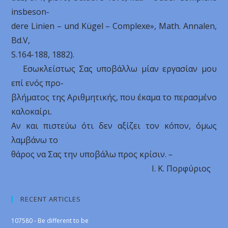
insbeson-
dere Linien – und Kügel – Complexe», Math. Annalen,
Bd.V,
S.164-188, 1882).
Εσωκλείστως Σας υποβάλλω μίαν εργασίαν μου
επί ενός προ-
βλήματος της Αριθμητικής, που έκαμα το περασμένο
καλοκαίρι.
Αν και πιστεύω ότι δεν αξίζει τον κόπον, όμως
λαμβάνω το
θάρος να Σας την υποβάλω προς κρίσιν.
–
Ι. Κ. Πορφύριος
RECENT ARTICLES
107580 - Be different to be