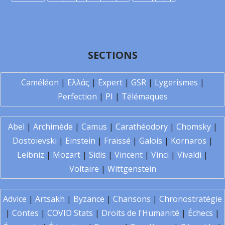
SECTIONS
Caméléon
|
Ελλάς
|
Expert
|
GSR
|
Lygerismes
|
Perfection
|
PI
|
Télémaques
Abel
|
Archimède
|
Camus
|
Carathéodory
|
Chomsky
|
Dostoïevski
|
Einstein
|
Fraïssé
|
Galois
|
Kornaros
|
Leibniz
|
Mozart
|
Sidis
|
Vincent
|
Vinci
|
Vivaldi
|
Voltaire
|
Wittgenstein
Advice
|
Artsakh
|
Byzance
|
Chansons
|
Chronostratégie
|
Contes
|
COVID Stats
|
Droits de l'Humanité
|
Échecs
|