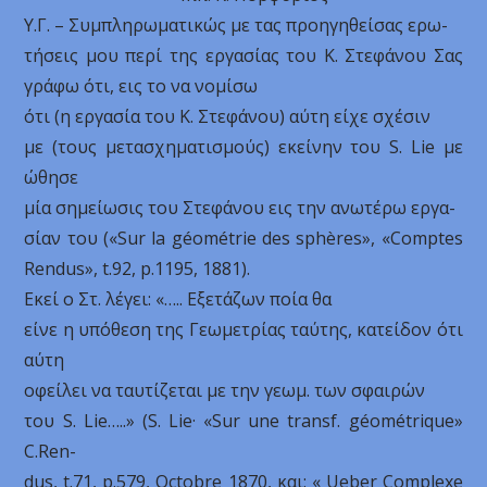
Υ.Γ. – Συμπληρωματικώς με τας προηγηθείσας ερω-
τήσεις μου περί της εργασίας του Κ. Στεφάνου Σας
γράφω ότι, εις το να νομίσω
ότι (η εργασία του Κ. Στεφάνου) αύτη είχε σχέσιν
με (τους μετασχηματισμούς) εκείνην του S. Lie με
ώθησε
μία σημείωσις του Στεφάνου εις την ανωτέρω εργα-
σίαν του («Sur la géométrie des sphères», «Comptes
Rendus», t.92, p.1195, 1881).
Εκεί ο Στ. λέγει: «….. Εξετάζων ποία θα
είνε η υπόθεση της Γεωμετρίας ταύτης, κατείδον ότι
αύτη
οφείλει να ταυτίζεται με την γεωμ. των σφαιρών
του S. Lie…..» (S. Lie· «Sur une transf. géométrique»
C.Ren-
dus, t.71, p.579, Octobre 1870, και: « Ueber Complexe