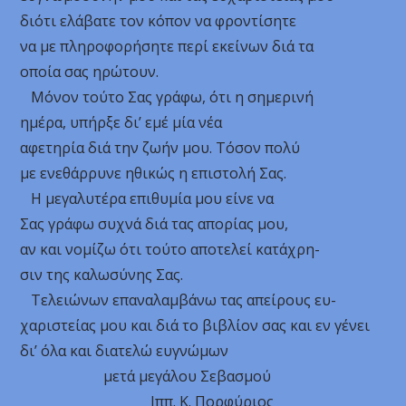
διότι ελάβατε τον κόπον να φροντίσητε
να με πληροφορήσητε περί εκείνων διά τα
οποία σας ηρώτουν.
Μόνον τούτο Σας γράφω, ότι η σημερινή
ημέρα, υπήρξε δι’ εμέ μία νέα
αφετηρία διά την ζωήν μου. Τόσον πολύ
με ενεθάρρυνε ηθικώς η επιστολή Σας.
Η μεγαλυτέρα επιθυμία μου είνε να
Σας γράφω συχνά διά τας απορίας μου,
αν και νομίζω ότι τούτο αποτελεί κατάχρη-
σιν της καλωσύνης Σας.
Τελειώνων επαναλαμβάνω τας απείρους ευ-
χαριστείας μου και διά το βιβλίον σας και εν γένει
δι’ όλα και διατελώ ευγνώμων
μετά μεγάλου Σεβασμού
Ιππ. Κ. Πορφύριος