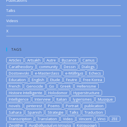
Publications
Talks
Videos
X
TAGS
Articles
Artsakh
Autre
Byzance
Camus
Caratheodory
community
Dessin
Dialogs
Dostoievski
e-Masterclass
e-Μάθημα
Echecs
Education
English
Etude
Feutre
Free Korea
French
Genocide
Go
Greek
Hellenisme
Histoire Intelligente
Holodomor
Hyperstructure
Intelligence
Interview
Italian
lygerismes
Musique
novels
pinterest
Poems
Portrait
publication
Sahara
Spanish
Strategie
Talks
Traduction
Transcription
Translation
Video
Vincent
Vinci
ZEE
Zeolithe
Αναβαθμισμένη Ιστορία
Καταγραφή