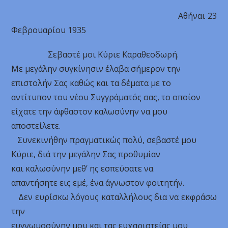
Αθήναι 23
Φεβρουαρίου 1935
Σεβαστέ μοι Κύριε Καραθεοδωρή.
Με μεγάλην συγκίνησιν έλαβα σήμερον την
επιστολήν Σας καθώς και τα δέματα με το
αντίτυπον του νέου Συγγράματός σας, το οποίον
είχατε την άφθαστον καλωσύνην να μου
αποστείλετε.
Συνεκινήθην πραγματικώς πολύ, σεβαστέ μου
Κύριε, διά την μεγάλην Σας προθυμίαν
και καλωσύνην μεθ’ ης εσπεύσατε να
απαντήσητε εις εμέ, ένα άγνωστον φοιτητήν.
Δεν ευρίσκω λόγους καταλλήλους δια να εκφράσω
την
ευγνωμοσύνην μου και τας ευχαριστείας μου