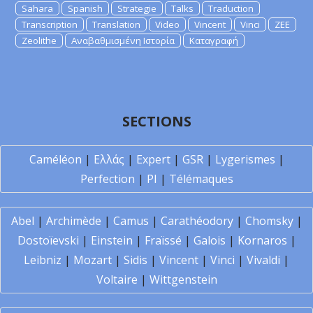
Sahara
Spanish
Strategie
Talks
Traduction
Transcription
Translation
Video
Vincent
Vinci
ZEE
Zeolithe
Αναβαθμισμένη Ιστορία
Καταγραφή
SECTIONS
Caméléon
|
Ελλάς
|
Expert
|
GSR
|
Lygerismes
|
Perfection
|
PI
|
Télémaques
Abel
|
Archimède
|
Camus
|
Carathéodory
|
Chomsky
|
Dostoïevski
|
Einstein
|
Fraïssé
|
Galois
|
Kornaros
|
Leibniz
|
Mozart
|
Sidis
|
Vincent
|
Vinci
|
Vivaldi
|
Voltaire
|
Wittgenstein