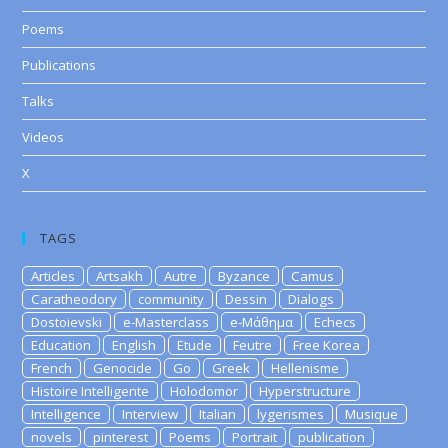
Poems
Publications
Talks
Videos
X
TAGS
Articles
Artsakh
Autre
Byzance
Camus
Caratheodory
community
Dessin
Dialogs
Dostoievski
e-Masterclass
e-Μάθημα
Echecs
Education
English
Etude
Feutre
Free Korea
French
Genocide
Go
Greek
Hellenisme
Histoire Intelligente
Holodomor
Hyperstructure
Intelligence
Interview
Italian
lygerismes
Musique
novels
pinterest
Poems
Portrait
publication