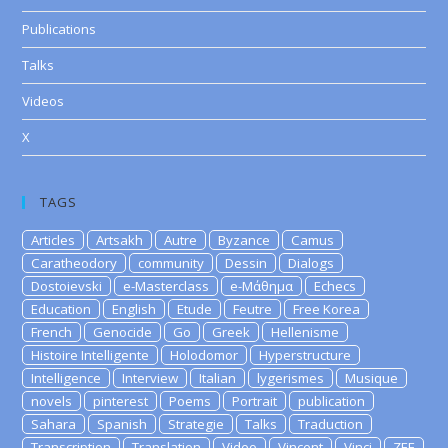
Publications
Talks
Videos
X
TAGS
Articles
Artsakh
Autre
Byzance
Camus
Caratheodory
community
Dessin
Dialogs
Dostoievski
e-Masterclass
e-Μάθημα
Echecs
Education
English
Etude
Feutre
Free Korea
French
Genocide
Go
Greek
Hellenisme
Histoire Intelligente
Holodomor
Hyperstructure
Intelligence
Interview
Italian
lygerismes
Musique
novels
pinterest
Poems
Portrait
publication
Sahara
Spanish
Strategie
Talks
Traduction
Transcription
Translation
Video
Vincent
Vinci
ZEE