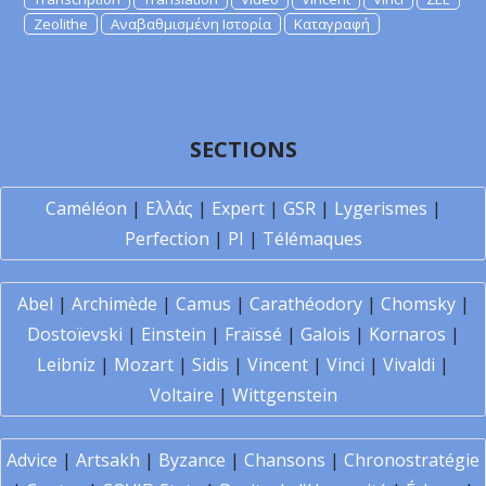
Zeolithe
Αναβαθμισμένη Ιστορία
Καταγραφή
SECTIONS
Caméléon
|
Ελλάς
|
Expert
|
GSR
|
Lygerismes
|
Perfection
|
PI
|
Télémaques
Abel
|
Archimède
|
Camus
|
Carathéodory
|
Chomsky
|
Dostoïevski
|
Einstein
|
Fraïssé
|
Galois
|
Kornaros
|
Leibniz
|
Mozart
|
Sidis
|
Vincent
|
Vinci
|
Vivaldi
|
Voltaire
|
Wittgenstein
Advice
|
Artsakh
|
Byzance
|
Chansons
|
Chronostratégie