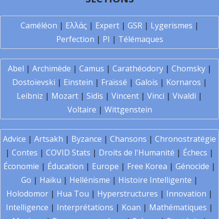
Caméléon
|
Ελλάς
|
Expert
|
GSR
|
Lygerismes
|
Perfection
|
PI
|
Télémaques
Abel
|
Archimède
|
Camus
|
Carathéodory
|
Chomsky
|
Dostoïevski
|
Einstein
|
Fraïssé
|
Galois
|
Kornaros
|
Leibniz
|
Mozart
|
Sidis
|
Vincent
|
Vinci
|
Vivaldi
|
Voltaire
|
Wittgenstein
Advice
|
Artsakh
|
Byzance
|
Chansons
|
Chronostratégie
|
Contes
|
COVID Stats
|
Droits de l'Humanité
|
Échecs
|
Économie
|
Éducation
|
Europe
|
Free Korea
|
Génocide
|
Go
|
Haïku
|
Hellénisme
|
Histoire Intelligente
|
Holodomor
|
Hua Tou
|
Hyperstructures
|
Innovation
|
Intelligence
|
Interprétations
|
Koan
|
Mathématiques
|