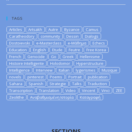
TAGS
Articles
Artsakh
Autre
Byzance
Camus
Caratheodory
community
Dessin
Dialogs
Dostoievski
e-Masterclass
e-Μάθημα
Echecs
Education
English
Etude
Feutre
Free Korea
French
Genocide
Go
Greek
Hellenisme
Histoire Intelligente
Holodomor
Hyperstructure
Intelligence
Interview
Italian
lygerismes
Musique
novels
pinterest
Poems
Portrait
publication
Sahara
Spanish
Strategie
Talks
Traduction
Transcription
Translation
Video
Vincent
Vinci
ZEE
Zeolithe
Αναβαθμισμένη Ιστορία
Καταγραφή
SECTIONS