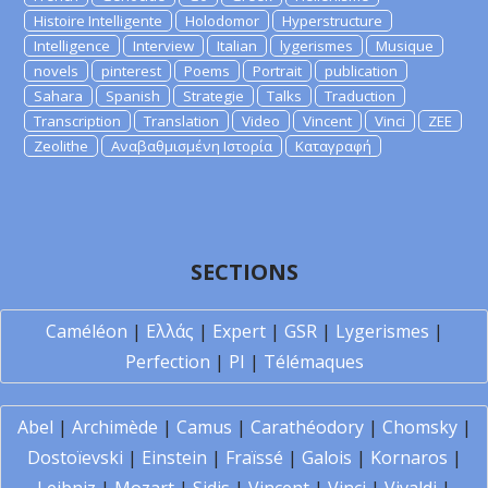
Histoire Intelligente
Holodomor
Hyperstructure
Intelligence
Interview
Italian
lygerismes
Musique
novels
pinterest
Poems
Portrait
publication
Sahara
Spanish
Strategie
Talks
Traduction
Transcription
Translation
Video
Vincent
Vinci
ZEE
Zeolithe
Αναβαθμισμένη Ιστορία
Καταγραφή
SECTIONS
Caméléon
|
Ελλάς
|
Expert
|
GSR
|
Lygerismes
|
Perfection
|
PI
|
Télémaques
Abel
|
Archimède
|
Camus
|
Carathéodory
|
Chomsky
|
Dostoïevski
|
Einstein
|
Fraïssé
|
Galois
|
Kornaros
|