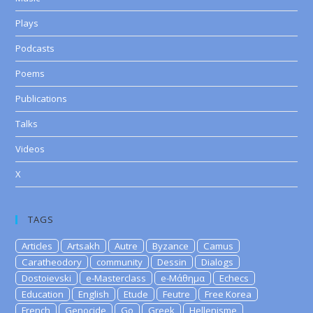
Plays
Podcasts
Poems
Publications
Talks
Videos
X
TAGS
Articles
Artsakh
Autre
Byzance
Camus
Caratheodory
community
Dessin
Dialogs
Dostoievski
e-Masterclass
e-Μάθημα
Echecs
Education
English
Etude
Feutre
Free Korea
French
Genocide
Go
Greek
Hellenisme