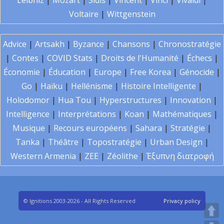
Leibniz
|
Mozart
|
Sidis
|
Vincent
|
Vinci
|
Vivaldi
|
Voltaire
|
Wittgenstein
Advice
|
Artsakh
|
Byzance
|
Chansons
|
Chronostratégie
|
Contes
|
COVID Stats
|
Droits de l'Humanité
|
Échecs
|
Économie
|
Éducation
|
Europe
|
Free Korea
|
Génocide
|
Go
|
Haïku
|
Hellénisme
|
Histoire Intelligente
|
Holodomor
|
Hua Tou
|
Hyperstructures
|
Innovation
|
Intelligence
|
Interprétations
|
Koan
|
Mathématiques
|
Musique
|
Recours européens
|
Sahara
|
Stratégie
|
Tanka
|
Théâtre
|
Topostratégie
|
Urban Design
|
Western Armenia
|
ZEE
|
Zéolithe
|
Έξυπνη διατροφή
© Ignitions 2003-2026 - All Rights Reserved
Privacy policy